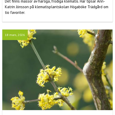
Det finns massor av härliga, frodiga klematis. Här tipsar Ann-
Katrin Jönsson på klematisplantskolan Högaböke Trädgård om
tio favoriter.
18 mars, 2026