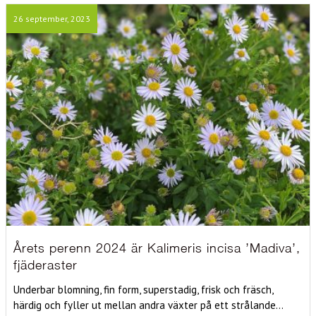
26 september, 2023
Årets perenn 2024 är Kalimeris incisa ’Madiva’,
fjäderaster
Underbar blomning, fin form, superstadig, frisk och fräsch,
härdig och fyller ut mellan andra växter på ett strålande...