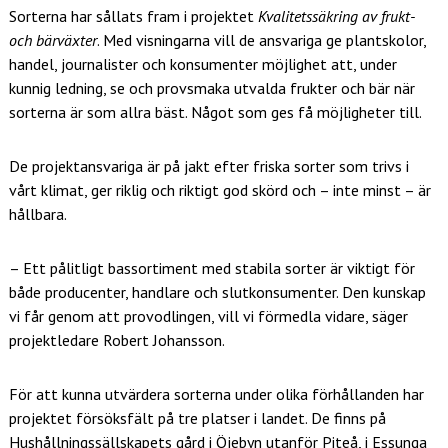
Sorterna har sållats fram i projektet
Kvalitetssäkring av frukt-
och bärväxter
. Med visningarna vill de ansvariga ge plantskolor,
handel, journalister och konsumenter möjlighet att, under
kunnig ledning, se och provsmaka utvalda frukter och bär när
sorterna är som allra bäst. Något som ges få möjligheter till.
De projektansvariga är på jakt efter friska sorter som trivs i
vårt klimat, ger riklig och riktigt god skörd och – inte minst – är
hållbara.
– Ett pålitligt bassortiment med stabila sorter är viktigt för
både producenter, handlare och slutkonsumenter. Den kunskap
vi får genom att provodlingen, vill vi förmedla vidare, säger
projektledare Robert Johansson.
För att kunna utvärdera sorterna under olika förhållanden har
projektet försöksfält på tre platser i landet. De finns på
Hushållningssällskapets gård i Öjebyn utanför Piteå, i Essunga