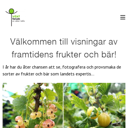
H
V
o
E
n
p
ä
s
p
x
ä
a
t
k
t
e
f
i
Välkommen till visningar av
r
o
l
k
r
ä
l
framtidens frukter och bär!
l
u
i
l
n
m
a
I år har du åter chansen att se, fotografera och provsmaka de
n
sorter av frukter och bär som landets expertis…
e
h
å
l
l