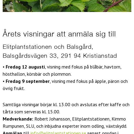
Årets visningar att anmäla sig till
Elitplantstationen och Balsgård,
Balsgårdsvägen 33, 291 94 Kristianstad
•
Fredag 12 augusti
, visning med fokus på blåbär, havtorn,
hösthallon, körsbär och plommon.
•
Fredag 9 september
, visning med fokus på äpple, päron och
övrig frukt.
Samtliga visningar börjar kl. 13.00 och avslutas efter kaffe och
tårta som serveras kl. 15.00.
Medverkande:
Robert Johansson, Elitplantstationen, Kimmo
Rumpunen, SLU, och inbjudna experter inom odling, växtskydd.
Anmälan
till
info@elitplantstationen.se
senast onsdag i