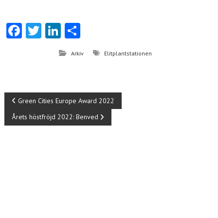
Fa
T
Li
D
ce
w
nk
el
Arkiv
Elitplantstationen
b
itt
e
a
o
er
dI
o
n
I
Green Cities Europe Award 2022
k
Årets höstfröjd 2022: Benved
n
l
ä
g
g