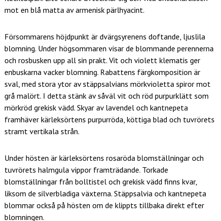
mot en blå matta av armenisk pärlhyacint.
Försommarens höjdpunkt är dvärgsyrenens doftande, ljuslila
blomning. Under högsommaren visar de blommande perennerna
och rosbusken upp all sin prakt. Vit och violett klematis ger
enbuskarna vacker blomning. Rabattens färgkomposition är
sval, med stora ytor av stäppsalvians mörkvioletta spiror mot
grå malört. I detta stänk av såväl vit och röd purpurklätt som
mörkröd grekisk vädd. Skyar av lavendel och kantnepeta
framhäver kärleksörtens purpurröda, köttiga blad och tuvrörets
stramt vertikala strån.
Under hösten är kärleksörtens rosaröda blomställningar och
tuvrörets halmgula vippor framträdande. Torkade
blomställningar från bolltistel och grekisk vädd finns kvar,
liksom de silverbladiga växterna. Stäppsalvia och kantnepeta
blommar också på hösten om de klippts tillbaka direkt efter
blomningen.