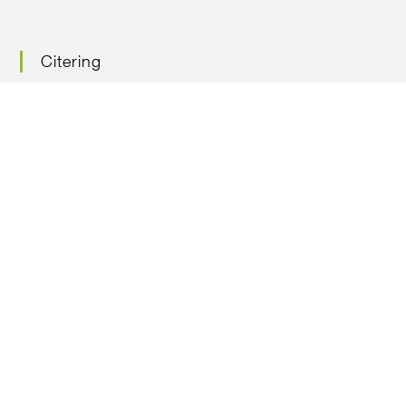
Citering
Citera oss gärna – men ange källan
Nyhetsbrev
Prenumerera på vårt nyhetsbrev
Följ oss på facebook