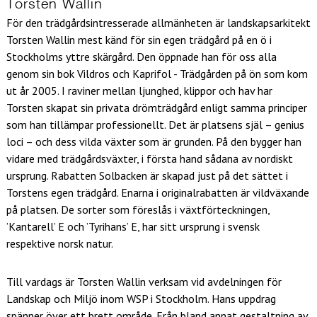
Torsten Wallin
För den trädgårdsintresserade allmänheten är landskapsarkitekt
Torsten Wallin mest känd för sin egen trädgård på en ö i
Stockholms yttre skärgård. Den öppnade han för oss alla
genom sin bok Vildros och Kaprifol - Trädgården på ön som kom
ut år 2005. I raviner mellan ljunghed, klippor och hav har
Torsten skapat sin privata drömträdgård enligt samma principer
som han tillämpar professionellt. Det är platsens själ – genius
loci – och dess vilda växter som är grunden. På den bygger han
vidare med trädgårdsväxter, i första hand sådana av nordiskt
ursprung. Rabatten Solbacken är skapad just på det sättet i
Torstens egen trädgård. Enarna i originalrabatten är vildväxande
på platsen. De sorter som föreslås i växtförteckningen,
’Kantarell’ E och ’Tyrihans’ E, har sitt ursprung i svensk
respektive norsk natur.
Till vardags är Torsten Wallin verksam vid avdelningen för
Landskap och Miljö inom WSP i Stockholm. Hans uppdrag
spänner över ett brett område. Från bland annat gestaltning av