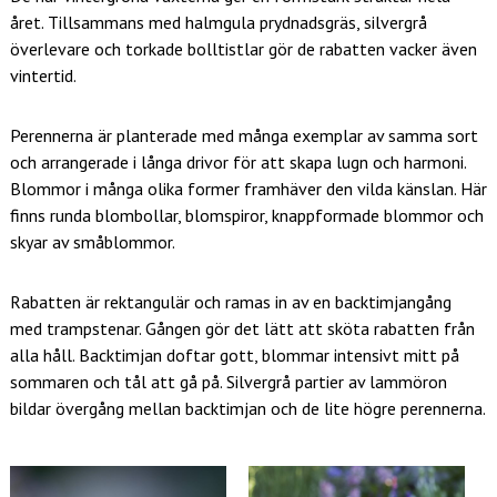
året. Tillsammans med halmgula prydnadsgräs, silvergrå
överlevare och torkade bolltistlar gör de rabatten vacker även
vintertid.
Perennerna är planterade med många exemplar av samma sort
och arrangerade i långa drivor för att skapa lugn och harmoni.
Blommor i många olika former framhäver den vilda känslan. Här
finns runda blombollar, blomspiror, knappformade blommor och
skyar av småblommor.
Rabatten är rektangulär och ramas in av en backtimjangång
med trampstenar. Gången gör det lätt att sköta rabatten från
alla håll. Backtimjan doftar gott, blommar intensivt mitt på
sommaren och tål att gå på. Silvergrå partier av lammöron
bildar övergång mellan backtimjan och de lite högre perennerna.