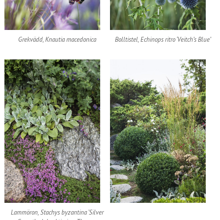
Grekvädd, Knautia macedonica
Bolltistel, Echinops ritro ‘Veitch’s Blue’
Lammöron, Stachys byzantina ‘Silver