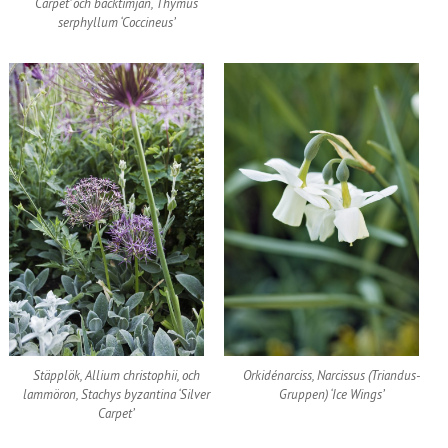
Carpet’ och backtimjan, Thymus
serphyllum ‘Coccineus’
Stäpplök, Allium christophii, och
Orkidénarciss, Narcissus (Triandus-
lammöron, Stachys byzantina ‘Silver
Gruppen) ‘Ice Wings’
Carpet’