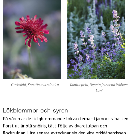
Grekvädd, Knautia macedonica
Kantnepeta, Nepeta faassenii ‘Walkers
Low’
Lökblommor och syren
På våren är de tidigblommande lökväxterna stjärnor i rabatten.
Först ut är blå snöiris, tätt följd av dvärgtulpan och
flocktulpan. Lite senare avtecknar sig den vita orkidénarcissen