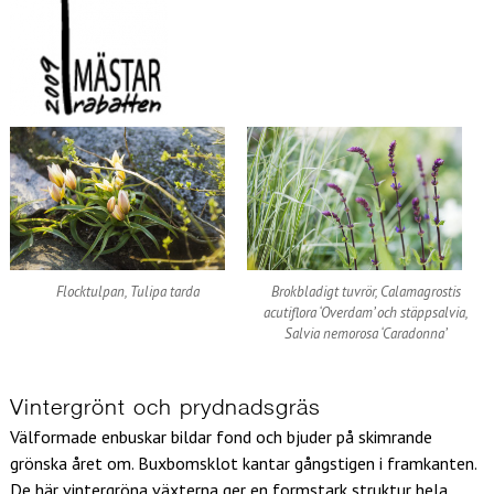
Flocktulpan, Tulipa tarda
Brokbladigt tuvrör, Calamagrostis
acutiflora ‘Overdam’ och stäppsalvia,
Salvia nemorosa ‘Caradonna’
Vintergrönt och prydnadsgräs
Välformade enbuskar bildar fond och bjuder på skimrande
grönska året om. Buxbomsklot kantar gångstigen i framkanten.
De här vintergröna växterna ger en formstark struktur hela