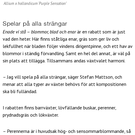
Allium x hollandicum ‘Purple Sensation’
Spelar på alla strängar
Enade vi stå
–
blommor, blad och enar
är en rabatt som är just
vad den heter. Här finns ståtliga enar, gräs som ger liv och
lekfullhet när bladen följer vindens dirigentpinne, och ett hav av
blommor i ständig förvandling. Samt en hel del annat, är väl på
sin plats att tillägga. Tillsammans andas växtvalet harmoni.
– Jag vill spela på alla strängar, säger Stefan Mattson, och
menar att alla typer av växter behövs för att kompositionen
ska bli fulländad.
I rabatten finns barrväxter, lövfällande buskar, perenner,
prydnadsgräs och lökväxter.
– Perennerna är i huvudsak hög- och sensommarblommande, så