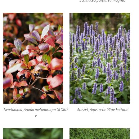
Echinacea purpurea ‘Magnus’
Svartaronia, Aronia melanocarpa GLORIE
Anisört, Agastache ‘Blue Fortune’
E