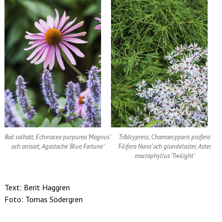
Röd solhatt, Echinacea purpurea ‘Magnus’
Trådcypress, Chamaecyparis pisifera
och anisört, Agastache ‘Blue Fortune’
‘Filifera Nana’ och glandelaster, Aster
macrophyllus ‘Twilight’
Text: Berit Haggren
Foto: Tomas Södergren