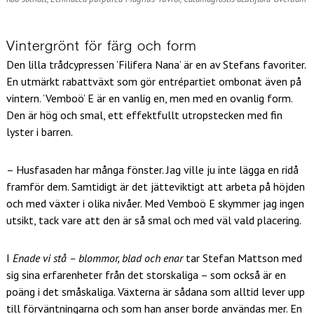
Vintergrönt för färg och form
Den lilla trådcypressen ’Filifera Nana’ är en av Stefans favoriter.
En utmärkt rabattväxt som gör entrépartiet ombonat även på
vintern. ’Vemboö’ E är en vanlig en, men med en ovanlig form.
Den är hög och smal, ett effektfullt utropstecken med fin
lyster i barren.
– Husfasaden har många fönster. Jag ville ju inte lägga en ridå
framför dem. Samtidigt är det jätteviktigt att arbeta på höjden
och med växter i olika nivåer. Med Vemboö E skymmer jag ingen
utsikt, tack vare att den är så smal och med väl vald placering.
I
Enade vi stå – blommor, blad och enar
tar Stefan Mattson med
sig sina erfarenheter från det storskaliga – som också är en
poäng i det småskaliga. Växterna är sådana som alltid lever upp
till förväntningarna och som han anser borde användas mer. En