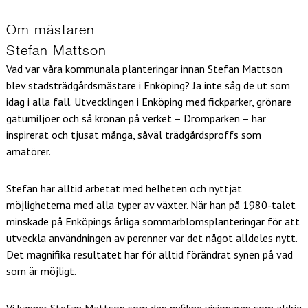
Om mästaren
Stefan Mattson
Vad var våra kommunala planteringar innan Stefan Mattson
blev stadsträdgårdsmästare i Enköping? Ja inte såg de ut som
idag i alla fall. Utvecklingen i Enköping med fickparker, grönare
gatumiljöer och så kronan på verket – Drömparken – har
inspirerat och tjusat många, såväl trädgårdsproffs som
amatörer.
Stefan har alltid arbetat med helheten och nyttjat
möjligheterna med alla typer av växter. När han på 1980-talet
minskade på Enköpings årliga sommarblomsplanteringar för att
utveckla användningen av perenner var det något alldeles nytt.
Det magnifika resultatet har för alltid förändrat synen på vad
som är möjligt.
Vi känner Stefan Mattson som den nyfikne visionären som aldrig