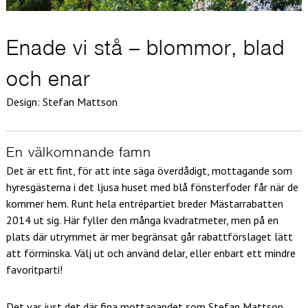
Enade vi stå – blommor, blad
och enar
Design: Stefan Mattson
En välkomnande famn
Det är ett fint, för att inte säga överdådigt, mottagande som
hyresgästerna i det ljusa huset med blå fönsterfoder får när de
kommer hem. Runt hela entrépartiet breder Mästarrabatten
2014 ut sig. Här fyller den många kvadratmeter, men på en
plats där utrymmet är mer begränsat går rabattförslaget lätt
att förminska. Välj ut och använd delar, eller enbart ett mindre
favoritparti!
Det var just det där fina mottagandet som Stefan Mattson