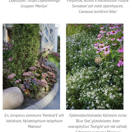
Liljetulpan, Tulipa Liljeblommiga
Purpurlök, Allium x hollandicum ‘Purple
Gruppen ‘Marilyn’
Sensation’ och mörk stjärnhyacint,
Camassia leichtlinii ‘Alba’
En, Juniperus communis ‘Vemboö’ E och
Fjäderaster/skönaster, Kalimeris incisa
kärleksört, Hylotelephium telephium
‘Blue Star’, glandelaster, Aster
‘Matrona’
macrophyllus ‘Twilight’ och röd solhatt,