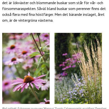
det är lökväxter och blommande buskar som står för vår- och
försommaraspekten. Såväl bland buskar som perenner finns det
också flera med fina höstfärger. Men det bärande inslaget, året
om, är de vintergröna växterna.
Röd solhatt, Echinacea purpurea ‘Magnus’
Tuvrör, Calamagrostis acutiflora ‘Overdam’