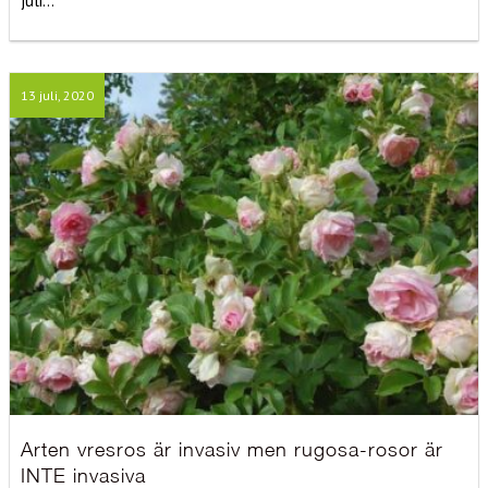
juli...
13 juli, 2020
Arten vresros är invasiv men rugosa-rosor är
INTE invasiva