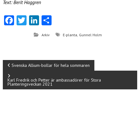
Text: Berit Haggren
Fa
T
Li
D
ce
w
nk
el
,
Arkiv
E-planta
Gunnel Holm
b
itt
e
a
o
er
dI
o
n
I
Svenska Allium-bollar för hela sommaren
k
n
Karl Fredrik och Petter är ambassadörer för Stora
Planteringsveckan 2021
l
ä
g
g