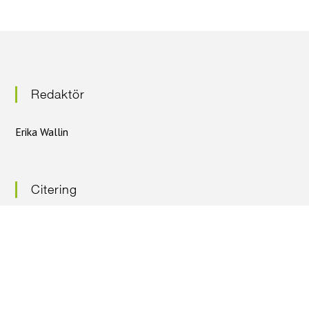
g
Redaktör
Erika Wallin
Citering
Citera oss gärna – men ange källan
Nyhetsbrev