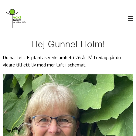
H
V
o
E
n
p
ä
s
p
x
ä
a
t
k
t
e
f
i
Hej Gunnel Holm!
r
o
l
k
r
ä
l
Du har lett E-plantas verksamhet i 26 år. På fredag går du
l
u
i
l
vidare till ett liv med mer luft i schemat.
n
m
a
n
e
h
å
l
l