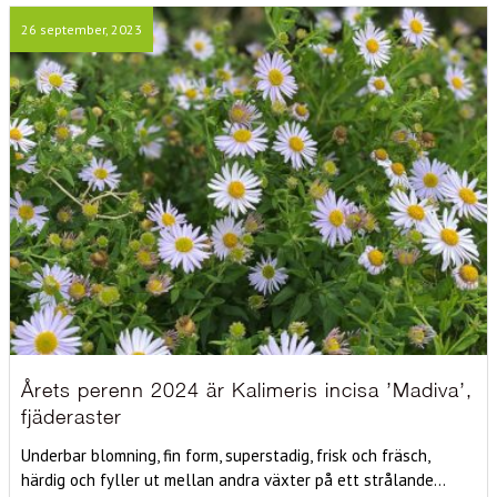
26 september, 2023
Årets perenn 2024 är Kalimeris incisa ’Madiva’,
fjäderaster
Underbar blomning, fin form, superstadig, frisk och fräsch,
härdig och fyller ut mellan andra växter på ett strålande...