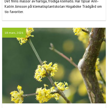
Det finns massor av härliga, frodiga klematis. Här tipsar Ann-
Katrin Jönsson på klematisplantskolan Högaböke Trädgård om
tio favoriter.
18 mars, 2026