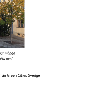
 har många
satta med
rån Green Cities Sverige
D
el