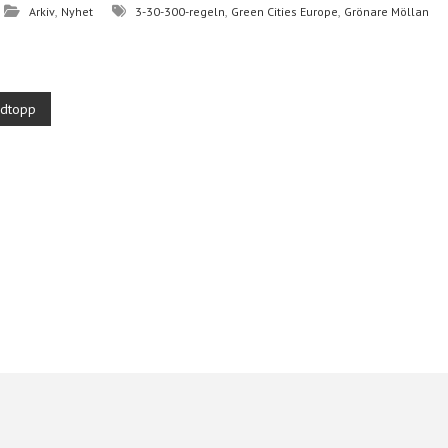
,
,
,
Arkiv
Nyhet
3-30-300-regeln
Green Cities Europe
Grönare Möllan
a
odtopp