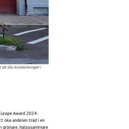
t att öka krontäckningen i
s Europe Award 2024.
t öka andelen träd i en
 en grönare, hälsosammare