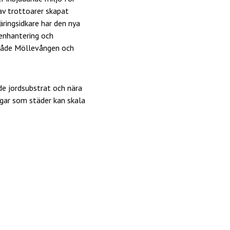
av trottoarer skapat
ringsidkare har den nya
enhantering och
r både Möllevången och
de jordsubstrat och nära
gar som städer kan skala