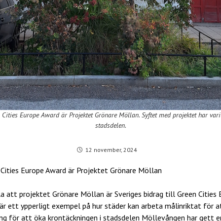
n Cities Europe Award är Projektet Grönare Möllan. Syftet med projektet har vari
stadsdelen.
12 november, 2024
n Cities Europe Award är Projektet Grönare Möllan
a att projektet Grönare Möllan är Sveriges bidrag till Green Citie
r ett ypperligt exempel på hur städer kan arbeta målinriktat för at
ning för att öka krontäckningen i stadsdelen Möllevången har gett