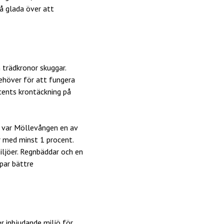
å glada över att
 trädkronor skuggar.
behöver för att fungera
cents krontäckning på
t var Möllevången en av
r med minst 1 procent.
miljöer. Regnbäddar och en
par bättre
r inbjudande miljö för