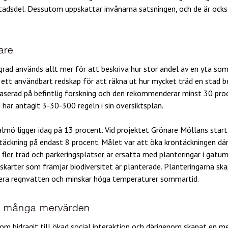
stadsdel. Dessutom uppskattar invånarna satsningen, och de är ocks
are
rad används allt mer för att beskriva hur stor andel av en yta som
a ett användbart redskap för att räkna ut hur mycket träd en stad 
baserad på befintlig forskning och den rekommenderar minst 30 pro
har antagit 3-30-300 regeln i sin översiktsplan.
lmö ligger idag på 13 procent. Vid projektet Grönare Möllans star
täckning på endast 8 procent. Målet var att öka krontäckningen dä
t fler träd och parkeringsplatser är ersatta med planteringar i gatu
skarter som främjar biodiversitet är planterade. Planteringarna ska
tera regnvatten och minskar höga temperaturer sommartid.
r många mervärden
m bidragit till ökad social interaktion och därigenom skapat en me