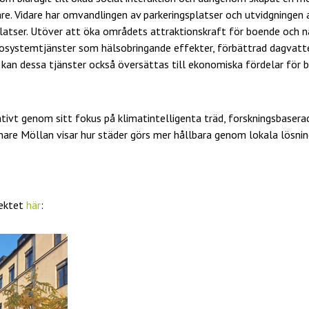
re. Vidare har omvandlingen av parkeringsplatser och utvidgningen 
atser. Utöver att öka områdets attraktionskraft för boende och nä
kosystemtjänster som hälsobringande effekter, förbättrad dagvatt
en kan dessa tjänster också översättas till ekonomiska fördelar fö
tivt genom sitt fokus på klimatintelligenta träd, forskningsbasera
re Möllan visar hur städer görs mer hållbara genom lokala lösnin
jektet
här
: