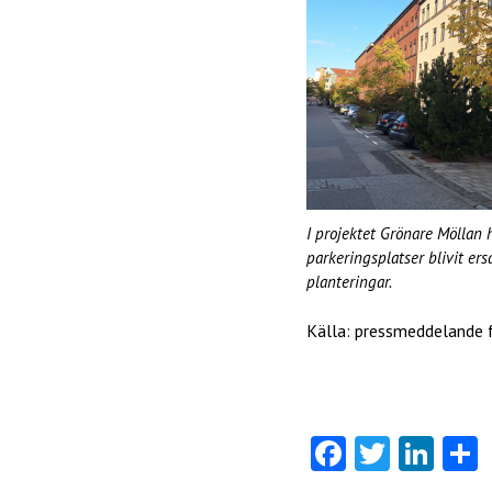
I projektet Grönare Möllan
parkeringsplatser blivit er
planteringar.
Källa: pressmeddelande f
Fa
T
Li
ce
w
nk