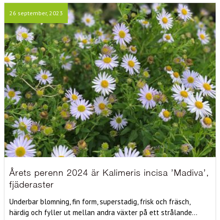
26 september, 2023
Årets perenn 2024 är Kalimeris incisa ’Madiva’,
fjäderaster
Underbar blomning, fin form, superstadig, frisk och fräsch,
härdig och fyller ut mellan andra växter på ett strålande...