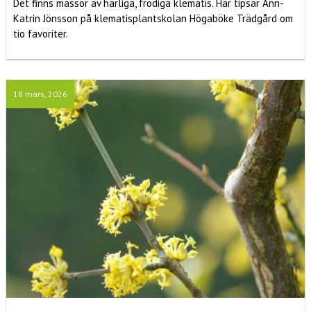
Det finns massor av härliga, frodiga klematis. Här tipsar Ann-
Katrin Jönsson på klematisplantskolan Högaböke Trädgård om
tio favoriter.
18 mars, 2026