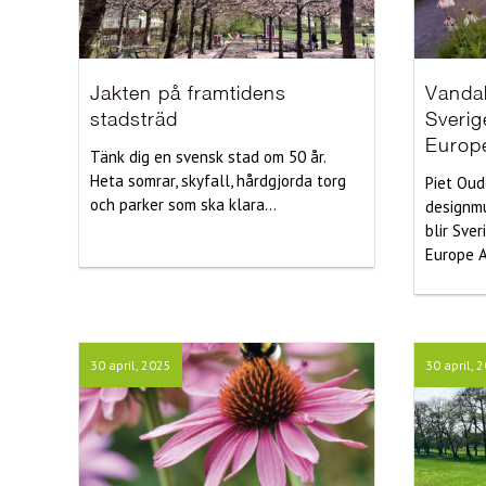
Jakten på framtidens
Vanda
stadsträd
Sverig
Europ
Tänk dig en svensk stad om 50 år.
Heta somrar, skyfall, hårdgjorda torg
Piet Oud
och parker som ska klara...
designm
blir Sver
Europe A
30 april, 2025
30 april, 