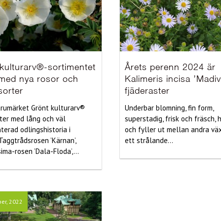
kulturarv®-sortimentet
Årets perenn 2024 är
 med nya rosor och
Kalimeris incisa ’Madiv
sorter
fjäderaster
rumärket Grönt kulturarv®
Underbar blomning, fin form,
rter med lång och väl
superstadig, frisk och fräsch, 
erad odlingshistoria i
och fyller ut mellan andra vä
 Taggtrådsrosen ’Kärnan’,
ett strålande...
ima-rosen ’Dala-Floda’,...
er, 2022