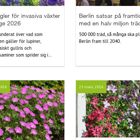
gler för invasiva växter
Berlin satsar på framt
ige 2026
med en halv miljon trä
underat över vad som
500 000 träd, så många ska pl
n gäller för lupiner,
Berlin fram till 2040.
iskt gullris och
aminer som sprider sig i...
2026
23 mars, 2026