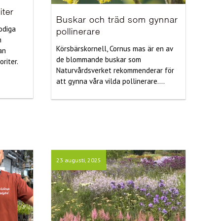
iter
Buskar och träd som gynnar
rodiga
pollinerare
n
Körsbärskornell, Cornus mas är en av
an
de blommande buskar som
riter.
Naturvårdsverket rekommenderar för
att gynna våra vilda pollinerare....
23 augusti, 2025