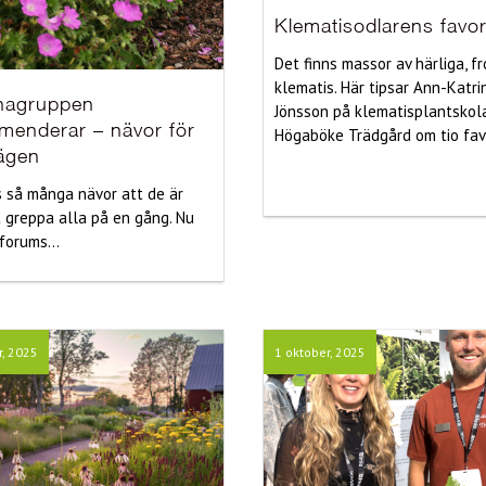
Klematisodlarens favor
Det finns massor av härliga, f
klematis. Här tipsar Ann-Katri
nagruppen
Jönsson på klematisplantskol
menderar – nävor för
Högaböke Trädgård om tio favo
lägen
s så många nävor att de är
t greppa alla på en gång. Nu
forums...
r, 2025
1 oktober, 2025