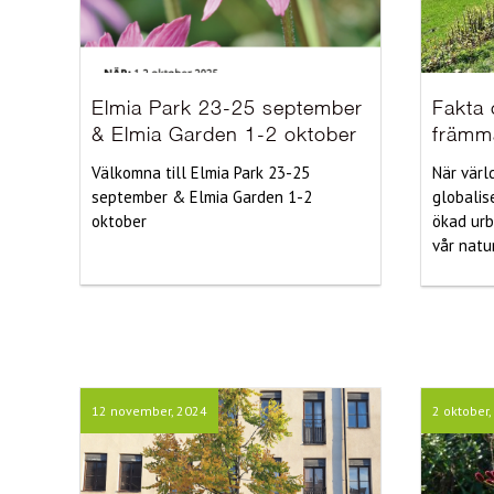
Elmia Park 23-25 september
Fakta 
& Elmia Garden 1-2 oktober
främm
Välkomna till Elmia Park 23-25
När värl
september & Elmia Garden 1-2
globalis
oktober
ökad urb
vår natur
12 november, 2024
2 oktober