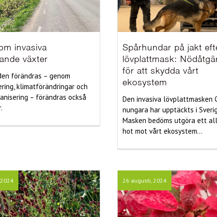
om invasiva
Spårhundar på jakt eft
ande växter
lövplattmask: Nödåtgä
för att skydda vårt
den förändras – genom
ekosystem
ering, klimatförändringar och
anisering – förändras också
Den invasiva lövplattmasken
.
nungara har upptäckts i Sverig
Masken bedöms utgöra ett all
hot mot vårt ekosystem...
, 2024
26 augusti, 2024