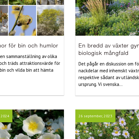
or för bin och humlor
En bredd av växter gy
biologisk mångfald
 en sammanställning av olika
och träds attraktionsvärde för
Det pågår en diskussion om fö
in och vilda bin att hämta
nackdelar med inhemskt växt
respektive sådant av utländsk
ursprung. Vi svenska...
, 2024
26 september, 2023