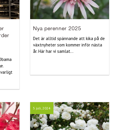
er
Nya perenner 2025
rder
Det är alltid spännande att kika på de
växtnyheter som kommer inför nästa
år. Här har vi samlat...
 Obama
e.
varligt
5 juli, 2024