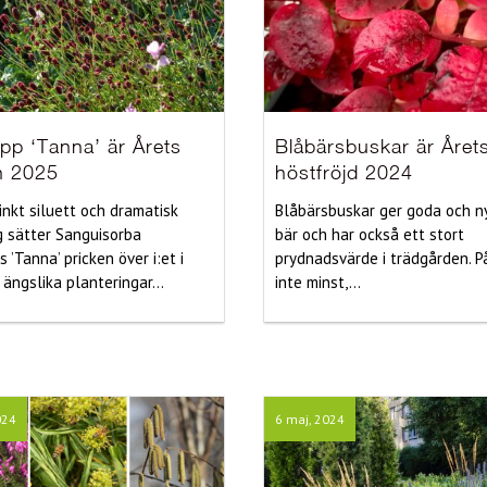
pp ‘Tanna’ är Årets
Blåbärsbuskar är Året
n 2025
höstfröjd 2024
inkt siluett och dramatisk
Blåbärsbuskar ger goda och n
 sätter Sanguisorba
bär och har också ett stort
is ’Tanna’ pricken över i:et i
prydnadsvärde i trädgården. P
 ängslika planteringar...
inte minst,...
024
6 maj, 2024