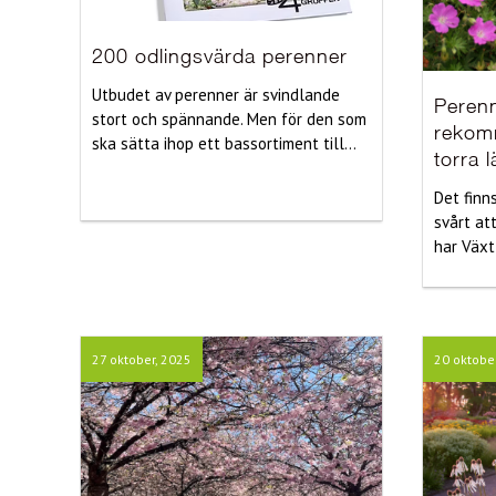
200 odlingsvärda perenner
Utbudet av perenner är svindlande
Peren
stort och spännande. Men för den som
rekom
ska sätta ihop ett bassortiment till...
torra 
Det finn
svårt at
har Växt
27 oktober, 2025
20 oktobe