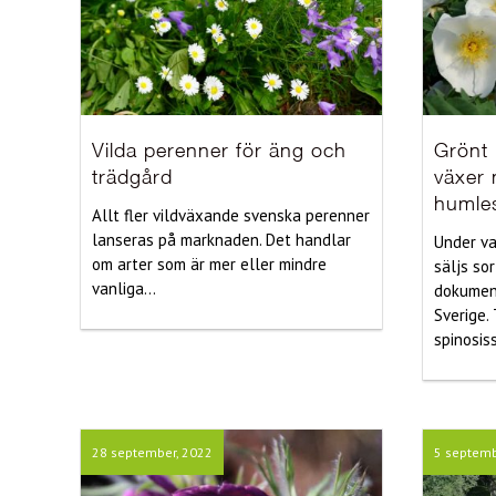
Vilda perenner för äng och
Grönt 
trädgård
växer
humle
Allt fler vildväxande svenska perenner
lanseras på marknaden. Det handlar
Under va
om arter som är mer eller mindre
säljs so
vanliga...
dokument
Sverige.
spinosiss
28 september, 2022
5 septemb