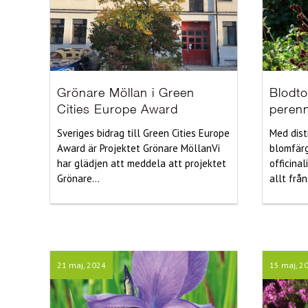
Grönare Möllan i Green
Blodto
Cities Europe Award
peren
Sveriges bidrag till Green Cities Europe
Med dist
Award är Projektet Grönare MöllanVi
blomfärg
har glädjen att meddela att projektet
officinal
Grönare...
allt från
21 maj, 2024
15 maj, 2