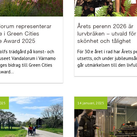
lorum representerar
Årets perenn 2026 är
e i Green Cities
lurvbräken – utvald för
e Award 2025
skönhet och tålighet
olfs trädgård på konst- och
För 30:e året i rad har Årets 
useet Vandalorum i Värnamo
utsetts, och under jubileumså
iges bidrag till Green Cities
går utmärkelsen till den livfull
ward...
2025
14 januari, 2025