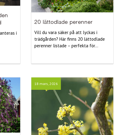
iden
20 lättodlade perenner
d
Vill du vara säker på att lyckas i
anteras i
trädgården? Här finns 20 lättodlade
perenner listade – perfekta för...
18 mars, 2026