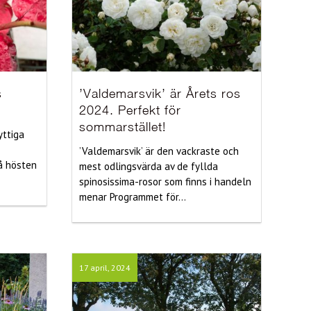
s
’Valdemarsvik’ är Årets ros
2024. Perfekt för
sommarstället!
yttiga
’Valdemarsvik’ är den vackraste och
å hösten
mest odlingsvärda av de fyllda
spinosissima-rosor som finns i handeln
menar Programmet för...
17 april, 2024