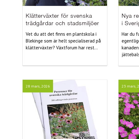
Klätterväxter för svenska
Nya re
trädgårdar och stadsmiljöer
i Sver
Vet du att det finns en plantskola i
Har du f
Blekinge som är helt specialiserad på
egentlige
klätterväxter? Växtforum har rest...
kanadens
jättebals
28 mars, 2026
23 mars, 