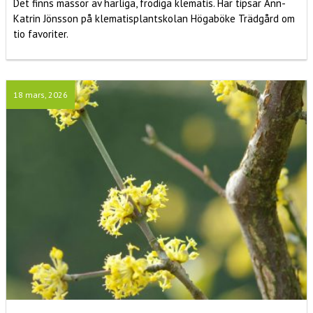
Det finns massor av härliga, frodiga klematis. Här tipsar Ann-
Katrin Jönsson på klematisplantskolan Högaböke Trädgård om
tio favoriter.
18 mars, 2026