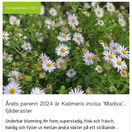
26 september, 2023
Årets perenn 2024 är Kalimeris incisa ’Madiva’,
fjäderaster
Underbar blomning, fin form, superstadig, frisk och fräsch,
härdig och fyller ut mellan andra växter på ett strålande...