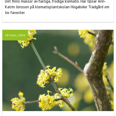
Det finns massor av härliga, frodiga klematis. Här tipsar Ann-
Katrin Jönsson på klematisplantskolan Högaböke Trädgård om
tio favoriter.
18 mars, 2026