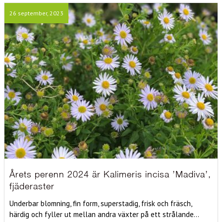
26 september, 2023
Årets perenn 2024 är Kalimeris incisa ’Madiva’,
fjäderaster
Underbar blomning, fin form, superstadig, frisk och fräsch,
härdig och fyller ut mellan andra växter på ett strålande...