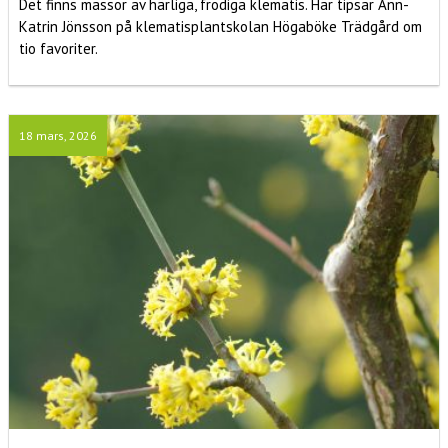
Det finns massor av härliga, frodiga klematis. Här tipsar Ann-
Katrin Jönsson på klematisplantskolan Högaböke Trädgård om
tio favoriter.
18 mars, 2026