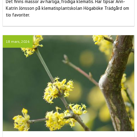
Det finns massor av härliga, frodiga klematis. Här tipsar Ann-
Katrin Jönsson på klematisplantskolan Högaböke Trädgård om
tio favoriter.
18 mars, 2026