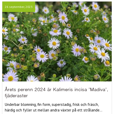
26 september, 2023
Årets perenn 2024 är Kalimeris incisa ’Madiva’,
fjäderaster
Underbar blomning, fin form, superstadig, frisk och fräsch,
härdig och fyller ut mellan andra växter på ett strålande...