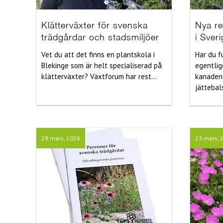
Klätterväxter för svenska
Nya re
trädgårdar och stadsmiljöer
i Sver
Vet du att det finns en plantskola i
Har du f
Blekinge som är helt specialiserad på
egentlige
klätterväxter? Växtforum har rest...
kanadens
jättebals
28 mars, 2026
23 mars, 