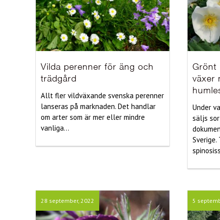
Vilda perenner för äng och
Grönt 
trädgård
växer
humle
Allt fler vildväxande svenska perenner
lanseras på marknaden. Det handlar
Under va
om arter som är mer eller mindre
säljs so
vanliga...
dokument
Sverige.
spinosiss
28 september, 2022
5 septemb