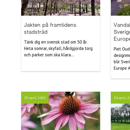
Jakten på framtidens
Vanda
stadsträd
Sverig
Europ
Tänk dig en svensk stad om 50 år.
Heta somrar, skyfall, hårdgjorda torg
Piet Oud
och parker som ska klara...
designm
blir Sver
Europe A
30 april, 2025
30 april, 