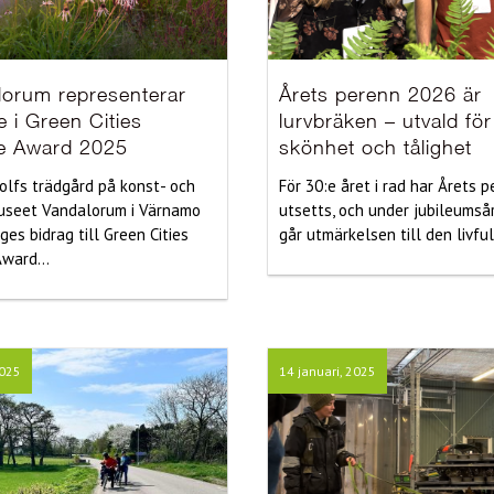
lorum representerar
Årets perenn 2026 är
e i Green Cities
lurvbräken – utvald för
e Award 2025
skönhet och tålighet
olfs trädgård på konst- och
För 30:e året i rad har Årets 
useet Vandalorum i Värnamo
utsetts, och under jubileumså
iges bidrag till Green Cities
går utmärkelsen till den livfull
ward...
2025
14 januari, 2025