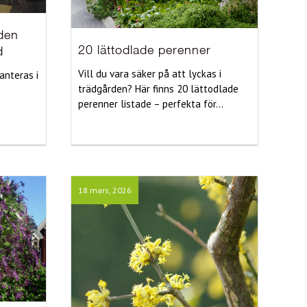
iden
20 lättodlade perenner
d
Vill du vara säker på att lyckas i
anteras i
trädgården? Här finns 20 lättodlade
perenner listade – perfekta för...
18 mars, 2026