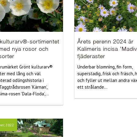
kulturarv®-sortimentet
Årets perenn 2024 är
 med nya rosor och
Kalimeris incisa ’Madiv
sorter
fjäderaster
rumärket Grönt kulturarv®
Underbar blomning, fin form,
rter med lång och väl
superstadig, frisk och fräsch, 
erad odlingshistoria i
och fyller ut mellan andra vä
 Taggtrådsrosen ’Kärnan’,
ett strålande...
ima-rosen ’Dala-Floda’,...
er, 2022