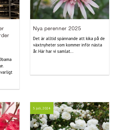
er
Nya perenner 2025
rder
Det är alltid spännande att kika på de
växtnyheter som kommer inför nästa
år. Här har vi samlat...
 Obama
e.
varligt
5 juli, 2024