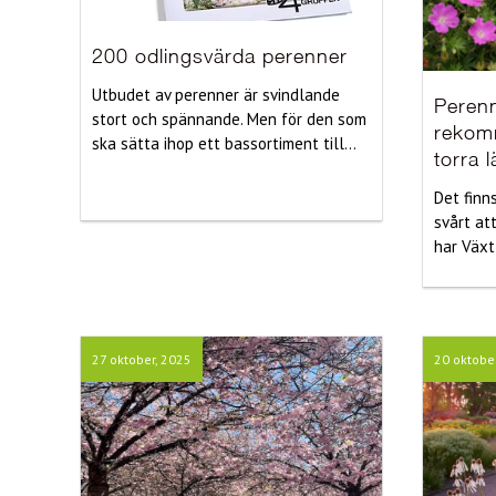
200 odlingsvärda perenner
Utbudet av perenner är svindlande
Peren
stort och spännande. Men för den som
rekom
ska sätta ihop ett bassortiment till...
torra 
Det finn
svårt at
har Växt
27 oktober, 2025
20 oktobe