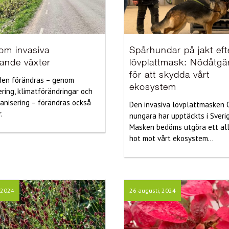
om invasiva
Spårhundar på jakt eft
ande växter
lövplattmask: Nödåtgä
för att skydda vårt
den förändras – genom
ekosystem
ering, klimatförändringar och
anisering – förändras också
Den invasiva lövplattmasken
.
nungara har upptäckts i Sverig
Masken bedöms utgöra ett all
hot mot vårt ekosystem...
, 2024
26 augusti, 2024