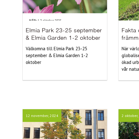
Elmia Park 23-25 september
Fakta 
& Elmia Garden 1-2 oktober
främm
Välkomna till Elmia Park 23-25
När värl
september & Elmia Garden 1-2
globalis
oktober
ökad urb
vår natur
12 november, 2024
2 oktober