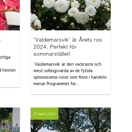
s
’Valdemarsvik’ är Årets ros
2024. Perfekt för
sommarstället!
yttiga
’Valdemarsvik’ är den vackraste och
å hösten
mest odlingsvärda av de fyllda
spinosissima-rosor som finns i handeln
menar Programmet för...
17 april, 2024