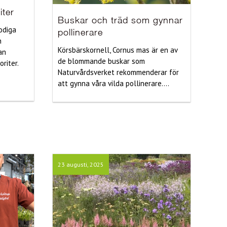
iter
Buskar och träd som gynnar
rodiga
pollinerare
n
Körsbärskornell, Cornus mas är en av
an
de blommande buskar som
riter.
Naturvårdsverket rekommenderar för
att gynna våra vilda pollinerare....
23 augusti, 2025