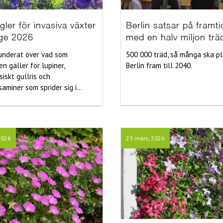
gler för invasiva växter
Berlin satsar på framt
ige 2026
med en halv miljon trä
underat över vad som
500 000 träd, så många ska pl
n gäller för lupiner,
Berlin fram till 2040.
iskt gullris och
aminer som sprider sig i...
2026
23 mars, 2026