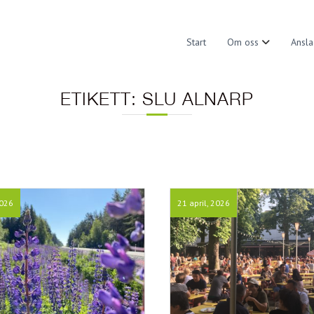
Start
Om oss
Ansla
ETIKETT:
SLU ALNARP
2026
21 april, 2026