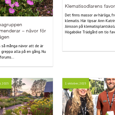
Klematisodlarens favor
Det finns massor av härliga, f
klematis. Här tipsar Ann-Katri
nagruppen
Jönsson på klematisplantskol
menderar – nävor för
Högaböke Trädgård om tio favo
lägen
s så många nävor att de är
t greppa alla på en gång. Nu
forums...
r, 2025
1 oktober, 2025