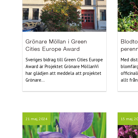
Grönare Möllan i Green
Blodto
Cities Europe Award
peren
Sveriges bidrag till Green Cities Europe
Med dist
Award är Projektet Grönare MöllanVi
blomfärg
har glädjen att meddela att projektet
officinal
Grönare...
allt från
21 maj, 2024
15 maj, 2