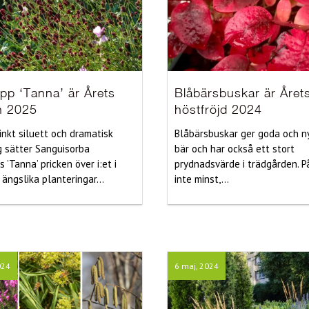
pp ‘Tanna’ är Årets
Blåbärsbuskar är Året
n 2025
höstfröjd 2024
inkt siluett och dramatisk
Blåbärsbuskar ger goda och n
 sätter Sanguisorba
bär och har också ett stort
is ’Tanna’ pricken över i:et i
prydnadsvärde i trädgården. P
 ängslika planteringar...
inte minst,...
024
6 maj, 2024