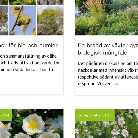
or för bin och humlor
En bredd av växter gy
biologisk mångfald
 en sammanställning av olika
och träds attraktionsvärde för
Det pågår en diskussion om fö
in och vilda bin att hämta
nackdelar med inhemskt växt
respektive sådant av utländsk
ursprung. Vi svenska...
, 2024
26 september, 2023