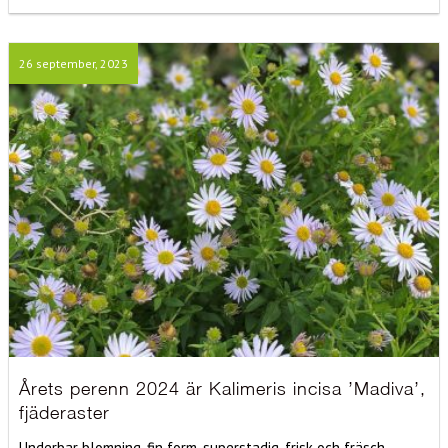
26 september, 2023
Årets perenn 2024 är Kalimeris incisa ’Madiva’,
fjäderaster
Underbar blomning, fin form, superstadig, frisk och fräsch,