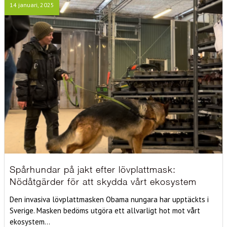
14 januari, 2025
Spårhundar på jakt efter lövplattmask:
Nödåtgärder för att skydda vårt ekosystem
Den invasiva lövplattmasken Obama nungara har upptäckts i
Sverige. Masken bedöms utgöra ett allvarligt hot mot vårt
ekosystem...