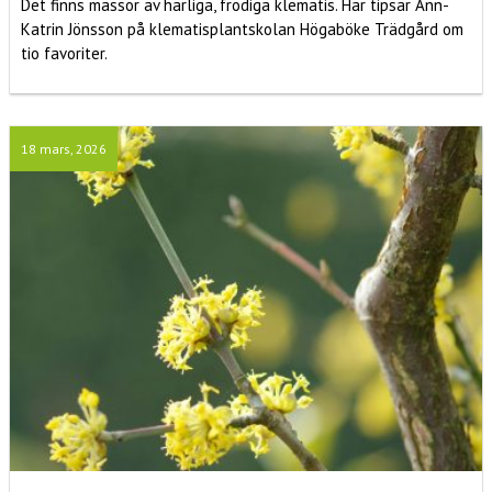
Det finns massor av härliga, frodiga klematis. Här tipsar Ann-
Katrin Jönsson på klematisplantskolan Högaböke Trädgård om
tio favoriter.
18 mars, 2026