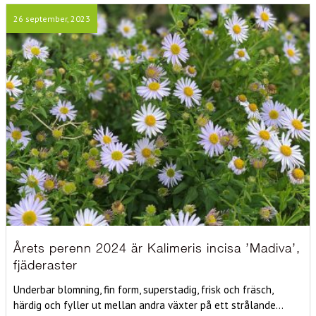
26 september, 2023
Årets perenn 2024 är Kalimeris incisa ’Madiva’,
fjäderaster
Underbar blomning, fin form, superstadig, frisk och fräsch,
härdig och fyller ut mellan andra växter på ett strålande...