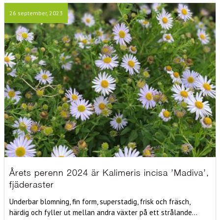
26 september, 2023
Årets perenn 2024 är Kalimeris incisa ’Madiva’,
fjäderaster
Underbar blomning, fin form, superstadig, frisk och fräsch,
härdig och fyller ut mellan andra växter på ett strålande...