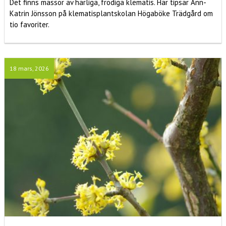
Det finns massor av härliga, frodiga klematis. Här tipsar Ann-
Katrin Jönsson på klematisplantskolan Högaböke Trädgård om
tio favoriter.
18 mars, 2026