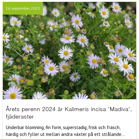
26 september, 2023
Årets perenn 2024 är Kalimeris incisa ’Madiva’,
fjäderaster
Underbar blomning, fin form, superstadig, frisk och fräsch,
härdig och fyller ut mellan andra växter på ett strålande...