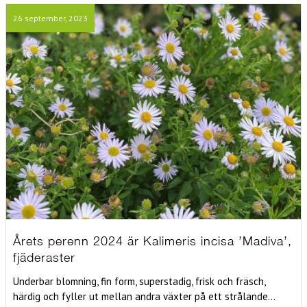
26 september, 2023
Årets perenn 2024 är Kalimeris incisa ’Madiva’,
fjäderaster
Underbar blomning, fin form, superstadig, frisk och fräsch,
härdig och fyller ut mellan andra växter på ett strålande...