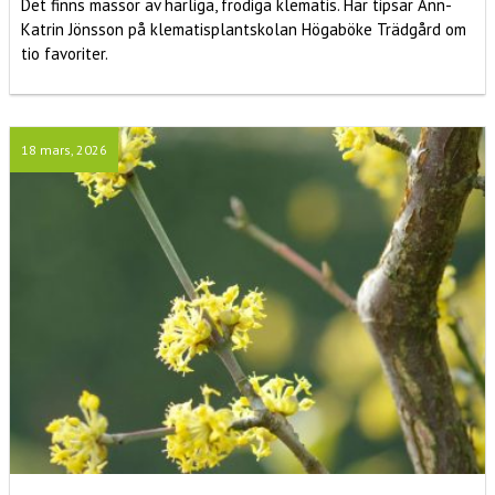
Det finns massor av härliga, frodiga klematis. Här tipsar Ann-
Katrin Jönsson på klematisplantskolan Högaböke Trädgård om
tio favoriter.
18 mars, 2026