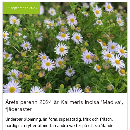
26 september, 2023
Årets perenn 2024 är Kalimeris incisa ’Madiva’,
fjäderaster
Underbar blomning, fin form, superstadig, frisk och fräsch,
härdig och fyller ut mellan andra växter på ett strålande...