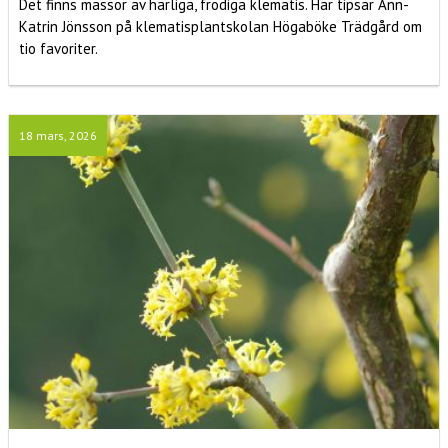
Det finns massor av härliga, frodiga klematis. Här tipsar Ann-
Katrin Jönsson på klematisplantskolan Högaböke Trädgård om
tio favoriter.
18 mars, 2026