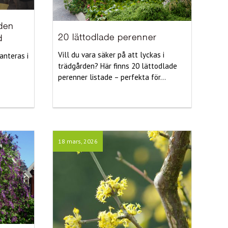
iden
20 lättodlade perenner
d
Vill du vara säker på att lyckas i
anteras i
trädgården? Här finns 20 lättodlade
perenner listade – perfekta för...
18 mars, 2026