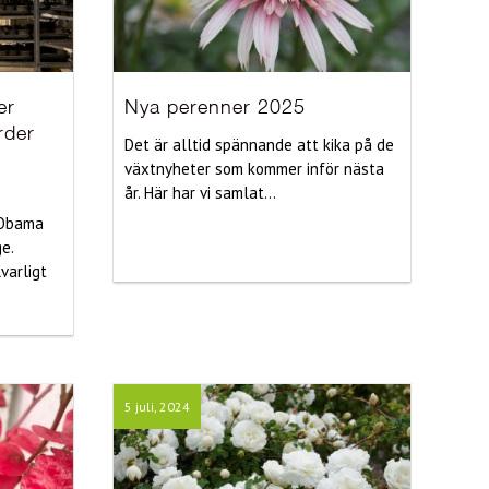
er
Nya perenner 2025
rder
Det är alltid spännande att kika på de
växtnyheter som kommer inför nästa
år. Här har vi samlat...
 Obama
e.
varligt
5 juli, 2024