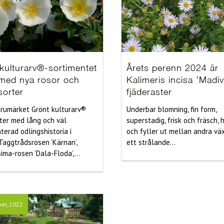
kulturarv®-sortimentet
Årets perenn 2024 är
 med nya rosor och
Kalimeris incisa ’Madiv
sorter
fjäderaster
rumärket Grönt kulturarv®
Underbar blomning, fin form,
rter med lång och väl
superstadig, frisk och fräsch, 
erad odlingshistoria i
och fyller ut mellan andra vä
 Taggtrådsrosen ’Kärnan’,
ett strålande...
ima-rosen ’Dala-Floda’,...
er, 2022