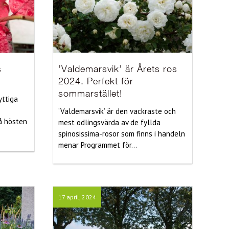
s
’Valdemarsvik’ är Årets ros
2024. Perfekt för
sommarstället!
yttiga
’Valdemarsvik’ är den vackraste och
å hösten
mest odlingsvärda av de fyllda
spinosissima-rosor som finns i handeln
menar Programmet för...
17 april, 2024