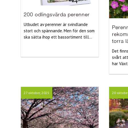
200 odlingsvärda perenner
Utbudet av perenner är svindlande
Peren
stort och spännande. Men för den som
rekom
ska sätta ihop ett bassortiment till...
torra 
Det finn
svårt at
har Växt
27 oktober, 2025
20 oktobe