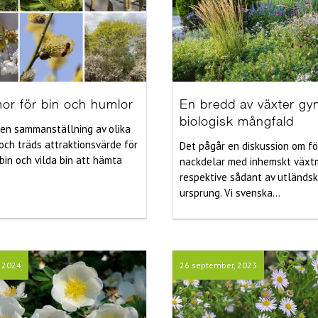
or för bin och humlor
En bredd av växter gy
biologisk mångfald
 en sammanställning av olika
och träds attraktionsvärde för
Det pågår en diskussion om fö
in och vilda bin att hämta
nackdelar med inhemskt växt
respektive sådant av utländsk
ursprung. Vi svenska...
, 2024
26 september, 2023