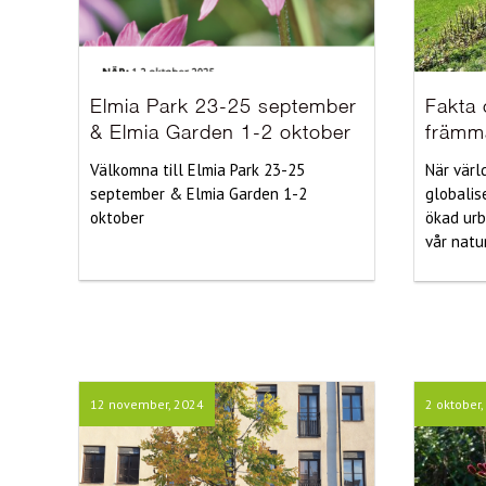
Elmia Park 23-25 september
Fakta 
& Elmia Garden 1-2 oktober
främm
Välkomna till Elmia Park 23-25
När värl
september & Elmia Garden 1-2
globalis
oktober
ökad urb
vår natur
12 november, 2024
2 oktober