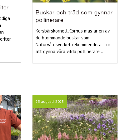
iter
Buskar och träd som gynnar
rodiga
pollinerare
n
Körsbärskornell, Cornus mas är en av
an
de blommande buskar som
riter.
Naturvårdsverket rekommenderar för
att gynna våra vilda pollinerare....
23 augusti, 2025