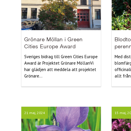
Grönare Möllan i Green
Blodto
Cities Europe Award
peren
Sveriges bidrag till Green Cities Europe
Med dist
Award är Projektet Grönare MöllanVi
blomfärg
har glädjen att meddela att projektet
officinal
Grönare...
allt från
21 maj, 2024
15 maj, 2