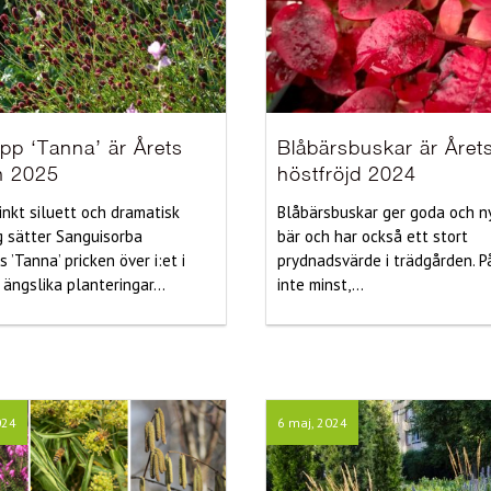
pp ‘Tanna’ är Årets
Blåbärsbuskar är Året
n 2025
höstfröjd 2024
inkt siluett och dramatisk
Blåbärsbuskar ger goda och n
 sätter Sanguisorba
bär och har också ett stort
is ’Tanna’ pricken över i:et i
prydnadsvärde i trädgården. P
 ängslika planteringar...
inte minst,...
024
6 maj, 2024