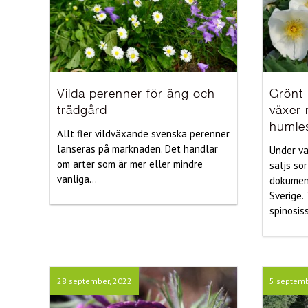
Vilda perenner för äng och
Grönt 
trädgård
växer
humle
Allt fler vildväxande svenska perenner
lanseras på marknaden. Det handlar
Under va
om arter som är mer eller mindre
säljs so
vanliga...
dokument
Sverige.
spinosiss
28 september, 2022
5 septemb