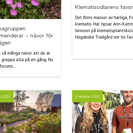
Klematisodlarens favor
Det finns massor av härliga, f
klematis. Här tipsar Ann-Katri
nagruppen
Jönsson på klematisplantskol
menderar – nävor för
Högaböke Trädgård om tio favo
lägen
s så många nävor att de är
t greppa alla på en gång. Nu
forums...
r, 2025
1 oktober, 2025