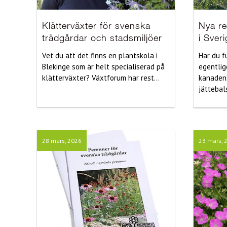
Klätterväxter för svenska
Nya re
trädgårdar och stadsmiljöer
i Sver
Vet du att det finns en plantskola i
Har du f
Blekinge som är helt specialiserad på
egentlige
klätterväxter? Växtforum har rest...
kanadens
jättebals
28 mars, 2026
23 mars, 