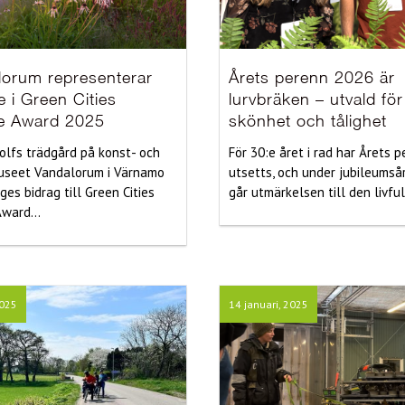
lorum representerar
Årets perenn 2026 är
e i Green Cities
lurvbräken – utvald för
e Award 2025
skönhet och tålighet
olfs trädgård på konst- och
För 30:e året i rad har Årets 
useet Vandalorum i Värnamo
utsetts, och under jubileumså
iges bidrag till Green Cities
går utmärkelsen till den livfull
ward...
2025
14 januari, 2025