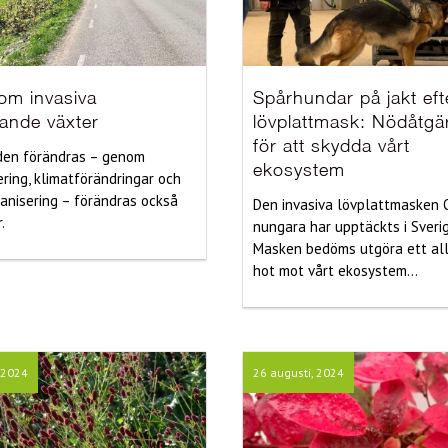
om invasiva
Spårhundar på jakt eft
ande växter
lövplattmask: Nödåtgä
för att skydda vårt
den förändras – genom
ekosystem
ering, klimatförändringar och
anisering – förändras också
Den invasiva lövplattmasken
.
nungara har upptäckts i Sverig
Masken bedöms utgöra ett all
hot mot vårt ekosystem...
, 2024
26 augusti, 2024