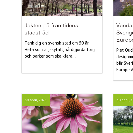
Jakten på framtidens
Vanda
stadsträd
Sverig
Europ
Tänk dig en svensk stad om 50 år.
Heta somrar, skyfall, hårdgjorda torg
Piet Oud
och parker som ska klara...
designm
blir Sver
Europe A
30 april, 2025
30 april, 