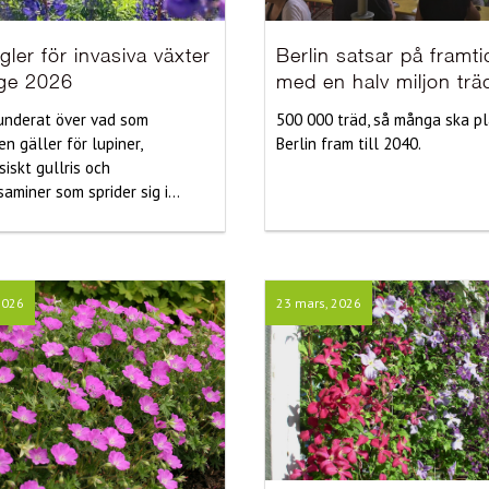
gler för invasiva växter
Berlin satsar på framt
ige 2026
med en halv miljon trä
underat över vad som
500 000 träd, så många ska pl
n gäller för lupiner,
Berlin fram till 2040.
iskt gullris och
aminer som sprider sig i...
2026
23 mars, 2026