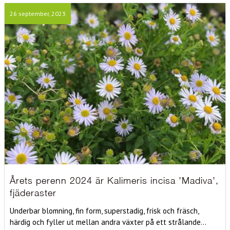
26 september, 2023
Årets perenn 2024 är Kalimeris incisa ’Madiva’,
fjäderaster
Underbar blomning, fin form, superstadig, frisk och fräsch,
härdig och fyller ut mellan andra växter på ett strålande...