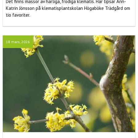
Det finns massor av härliga, frodiga klematis. Här tipsar Ann-
Katrin Jönsson på klematisplantskolan Högaböke Trädgård om
tio favoriter.
18 mars, 2026