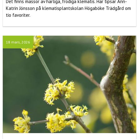
Det finns massor av härliga, frodiga klematis. Här tipsar Ann-
Katrin Jönsson på klematisplantskolan Högaböke Trädgård om
tio favoriter.
18 mars, 2026