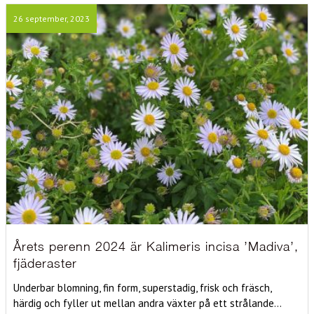
26 september, 2023
Årets perenn 2024 är Kalimeris incisa ’Madiva’,
fjäderaster
Underbar blomning, fin form, superstadig, frisk och fräsch,
härdig och fyller ut mellan andra växter på ett strålande...