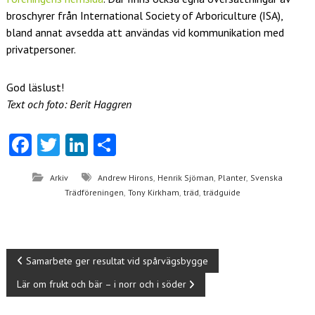
broschyrer från International Society of Arboriculture (ISA),
bland annat avsedda att användas vid kommunikation med
privatpersoner.
God läslust!
Text och foto: Berit Haggren
Fa
T
Li
D
ce
w
nk
el
,
,
,
Arkiv
Andrew Hirons
Henrik Sjöman
Planter
Svenska
b
itt
e
a
,
,
,
Trädföreningen
Tony Kirkham
träd
trädguide
o
er
dI
o
n
k
I
Samarbete ger resultat vid spårvägsbygge
Lär om frukt och bär – i norr och i söder
n