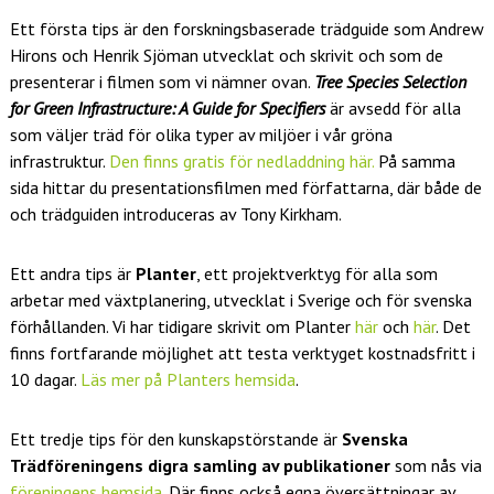
Ett första tips är den forskningsbaserade trädguide som Andrew
Hirons och Henrik Sjöman utvecklat och skrivit och som de
presenterar i filmen som vi nämner ovan.
Tree Species Selection
for Green Infrastructure: A Guide for Specifiers
är avsedd för alla
som väljer träd för olika typer av miljöer i vår gröna
infrastruktur.
Den finns gratis för nedladdning här.
På samma
sida hittar du presentationsfilmen med författarna, där både de
och trädguiden introduceras av Tony Kirkham.
Ett andra tips är
Planter
, ett projektverktyg för alla som
arbetar med växtplanering, utvecklat i Sverige och för svenska
förhållanden. Vi har tidigare skrivit om Planter
här
och
här
. Det
finns fortfarande möjlighet att testa verktyget kostnadsfritt i
10 dagar.
Läs mer på Planters hemsida
.
Ett tredje tips för den kunskapstörstande är
Svenska
Trädföreningens digra samling av publikationer
som nås via
föreningens hemsida
. Där finns också egna översättningar av