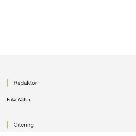
e
r
i
n
g
Redaktör
Erika Wallin
Citering