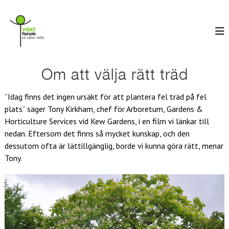
H
V
o
E
n
p
ä
s
p
x
ä
a
t
k
t
e
f
i
Om att välja rätt träd
r
o
l
k
r
ä
l
”Idag finns det ingen ursäkt för att plantera fel träd på fel
l
u
i
l
plats” säger Tony Kirkham, chef för Arboretum, Gardens &
n
m
a
Horticulture Services vid Kew Gardens, i en film vi länkar till
n
nedan. Eftersom det finns så mycket kunskap, och den
e
h
dessutom ofta är lättillgänglig, borde vi kunna göra rätt, menar
å
Tony.
l
l