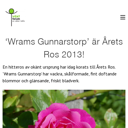
H
V
o
E
n
p
ä
s
p
x
ä
a
t
k
t
e
f
i
‘Wrams Gunnarstorp’ är Årets
r
o
l
k
r
ä
l
Ros 2013!
l
u
i
l
n
m
a
En hitteros av okänt ursprung har idag korats till Årets Ros.
n
’Wrams Gunnarstorp’ har vackra, skålformade, fint doftande
e
blommor och glänsande, friskt bladverk.
h
å
l
l