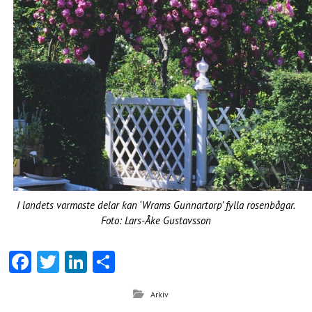
I landets varmaste delar kan ‘Wrams Gunnartorp’ fylla rosenbågar.
Foto: Lars-Åke Gustavsson
Fa
T
Li
D
ce
w
nk
el
Arkiv
b
itt
e
a