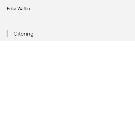
Erika Wallin
Citering
Citera oss gärna – men ange källan
Nyhetsbrev
Prenumerera på vårt nyhetsbrev
Följ oss på facebook