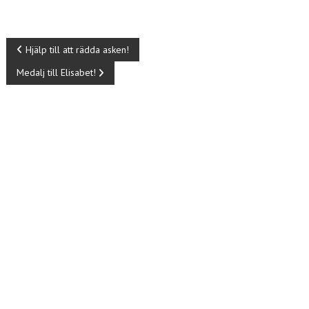
o
er
dI
o
n
I
Hjälp till att rädda asken!
k
Medalj till Elisabet!
n
l
ä
g
g
s
n
a