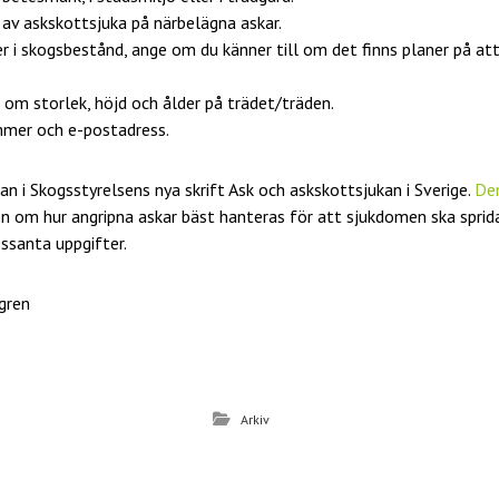
 av askskottsjuka på närbelägna askar.
 i skogsbestånd, ange om du känner till om det finns planer på att
 om storlek, höjd och ålder på trädet/träden.
mmer och e-postadress.
n i Skogsstyrelsens nya skrift Ask och askskottsjukan i Sverige.
Den
on om hur angripna askar bäst hanteras för att sjukdomen ska sprid
essanta uppgifter.
gren
D
el
Arkiv
a