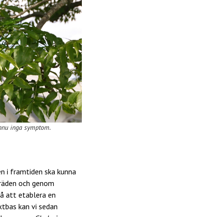
ännu inga symptom.
en i framtiden ska kunna
 träden och genom
å att etablera en
xtbas kan vi sedan