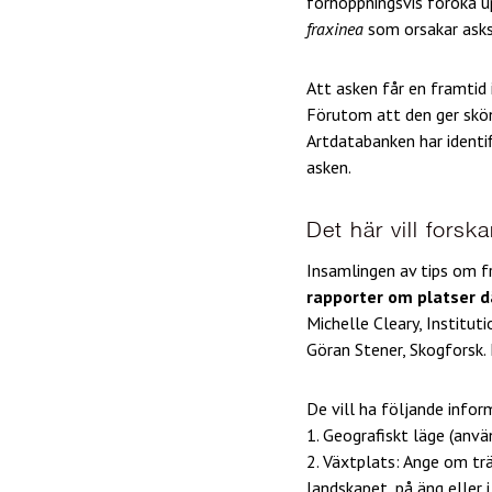
förhoppningsvis föröka 
fraxinea
som orsakar asks
Att asken får en framtid 
Förutom att den ger skön
Artdatabanken har identif
asken.
Det här vill forsk
Insamlingen av tips om f
rapporter om platser dä
Michelle Cleary, Institut
Göran Stener, Skogforsk.
De vill ha följande info
1. Geografiskt läge (anvä
2. Växtplats: Ange om tr
landskapet, på äng eller i