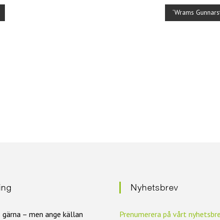
‘Wrams Gunnarst
ring
Nyhetsbrev
s gärna – men ange källan
Prenumerera på vårt nyhetsbr