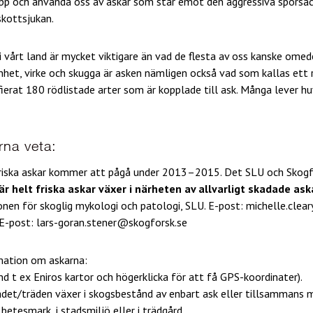
upp och använda oss av askar som står emot den aggressiva spor
kottsjukan.
i vårt land är mycket viktigare än vad de flesta av oss kanske omed
het, virke och skugga är asken nämligen också vad som kallas ett r
ierat 180 rödlistade arter som är kopplade till ask. Många lever hu
arna veta:
riska askar kommer att pågå under 2013–2015. Det SLU och Skogfor
r helt friska askar växer i närheten av allvarligt skadade ask
ionen för skoglig mykologi och patologi, SLU. E-post: michelle.cle
 E-post: lars-goran.stener@skogforsk.se
rmation om askarna:
nd t ex Eniros kartor och högerklicka för att få GPS-koordinater).
ädet/träden växer i skogsbestånd av enbart ask eller tillsammans m
 betesmark, i stadsmiljö eller i trädgård.