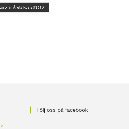
orp’ är Årets Ros 2013!
Följ oss på facebook
ev