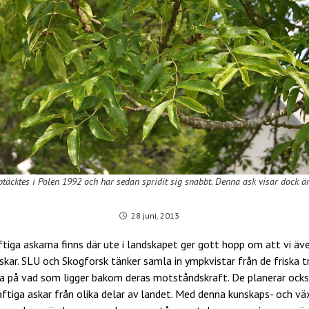
ptäcktes i Polen 1992 och har sedan spridit sig snabbt. Denna ask visar dock 
28 juni, 2013
tiga askarna finns där ute i landskapet ger gott hopp om att vi äv
skar. SLU och Skogforsk tänker samla in ympkvistar från de friska
da på vad som ligger bakom deras motståndskraft. De planerar ocks
tiga askar från olika delar av landet. Med denna kunskaps- och vä