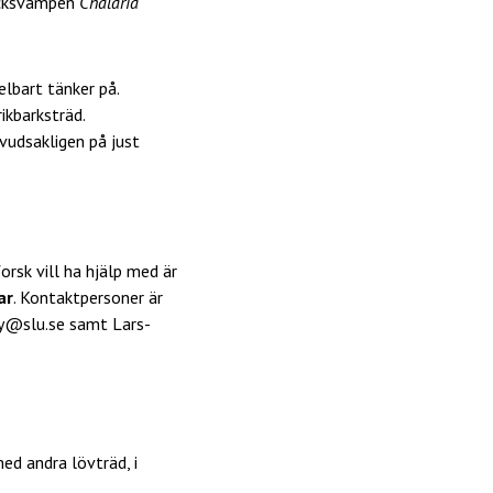
säcksvampen
Chalaria
elbart tänker på.
ikbarksträd.
vudsakligen på just
sk vill ha hjälp med är
ar
. Kontaktpersoner är
ary@slu.se samt Lars-
ed andra lövträd, i