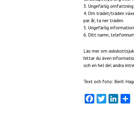
3. Ungefärlig omfattning
4. Om trädet/träden växer
par år, ta ner träden.
5. Ungefärlig information
6. Ditt namn, telefonnu
Läs mer om askskottsjuka
hittar du även informati
och en hel del andra intr
Text och foto: Berit Hag
Fa
T
Li
ce
w
nk
b
itt
e
o
er
dI