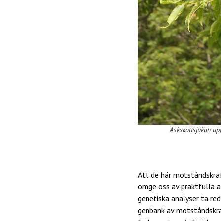
Askskottsjukan up
Att de här motståndskraf
omge oss av praktfulla a
genetiska analyser ta re
genbank av motståndskraf