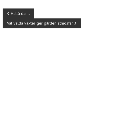
o
n
I
Hallå där…
k
Väl valda växter ger gården atmosfär
n
l
ä
g
g
s
n
a