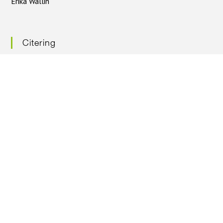
Erika Wallin
Citering
Citera oss gärna – men ange källan
Nyhetsbrev
Prenumerera på vårt nyhetsbrev
Följ oss på facebook