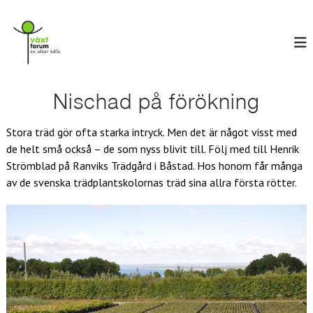
H
V
o
E
n
p
ä
s
p
x
ä
a
t
k
t
e
f
i
Nischad på förökning
r
o
l
k
r
ä
l
Stora träd gör ofta starka intryck. Men det är något visst med
l
u
i
l
de helt små också – de som nyss blivit till. Följ med till Henrik
n
m
a
Strömblad på Ranviks Trädgård i Båstad. Hos honom får många
n
av de svenska trädplantskolornas träd sina allra första rötter.
e
h
å
l
l