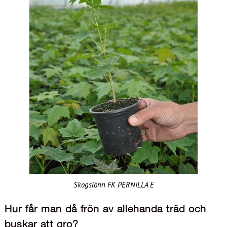
Skogslönn FK PERNILLA E
Hur får man då frön av allehanda träd och
buskar att gro?