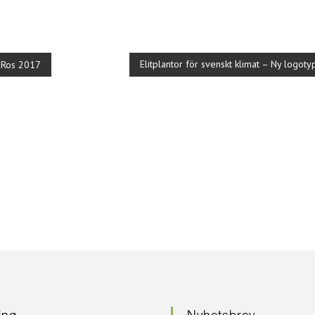
a
Elitplantor för svenskt klimat – Ny logoty
s Ros 2017
ring
Nyhetsbrev