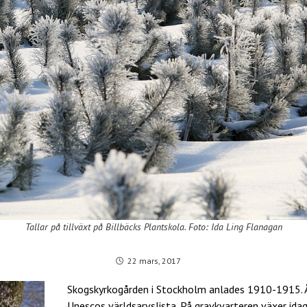
Tallar på tillväxt på Billbäcks Plantskola. Foto: Ida Ling Flanagan
22 mars, 2017
Skogskyrkogården i Stockholm anlades 1910-1915. 
Unescos världsarvslista. På gravkvarteren växer idag