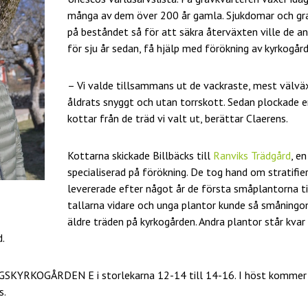
många av dem över 200 år gamla. Sjukdomar och gra
på beståndet så för att säkra återväxten ville de a
för sju år sedan, få hjälp med förökning av kyrkogård
– Vi valde tillsammans ut de vackraste, mest välvä
åldrats snyggt och utan torrskott. Sedan plockade e
kottar från de träd vi valt ut, berättar Claerens.
Kottarna skickade Billbäcks till
Ranviks Trädgård
, e
specialiserad på förökning. De tog hand om stratifie
levererade efter något år de första småplantorna til
tallarna vidare och unga plantor kunde så småningo
äldre träden på kyrkogården. Andra plantor står kvar
d.
OGSKYRKOGÅRDEN E i storlekarna 12-14 till 14-16. I höst kommer 
s.