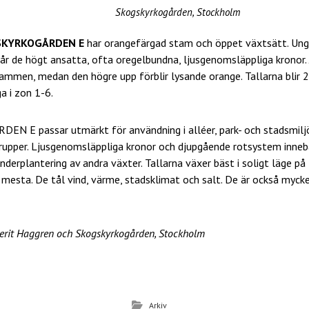
Skogskyrkogården, Stockholm
SKYRKOGÅRDEN E
har orangefärgad stam och öppet växtsätt. Unga
år de högt ansatta, ofta oregelbundna, ljusgenomsläppliga kronor. Ä
tammen, medan den högre upp förblir lysande orange. Tallarna blir
a i zon 1-6.
N E passar utmärkt för användning i alléer, park- och stadsmiljö
grupper. Ljusgenomsläppliga kronor och djupgående rotsystem inneb
erplantering av andra växter. Tallarna växer bäst i soligt läge på
mesta. De tål vind, värme, stadsklimat och salt. De är också mycke
Berit Haggren och Skogskyrkogården, Stockholm
D
el
Arkiv