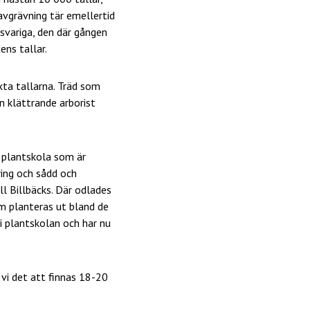
vgrävning tär emellertid
nsvariga, den där gången
ens tallar.
xta tallarna. Träd som
n klättrande arborist
n plantskola som är
ring och sådd och
l Billbäcks. Där odlades
m planteras ut bland de
 i plantskolan och har nu
vi det att finnas 18-20