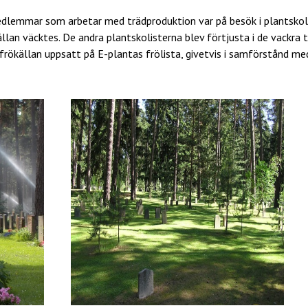
edlemmar som arbetar med trädproduktion var på besök i plantsk
lan väcktes. De andra plantskolisterna blev förtjusta i de vackra t
frökällan uppsatt på E-plantas frölista, givetvis i samförstånd me