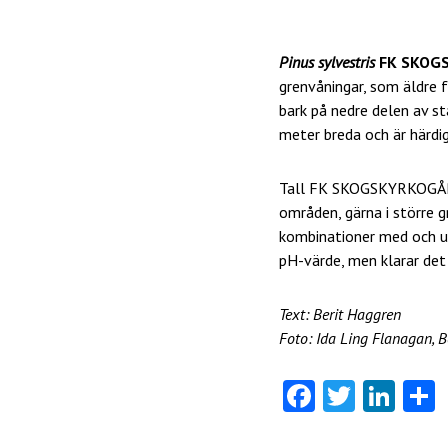
Pinus sylvestris
FK SKOG
grenvåningar, som äldre f
bark på nedre delen av s
meter breda och är härdig
Tall FK SKOGSKYRKOGÅRDE
områden, gärna i större 
kombinationer med och und
pH-värde, men klarar det 
Text: Berit Haggren
Foto: Ida Ling Flanagan, 
Fa
T
Li
ce
w
nk