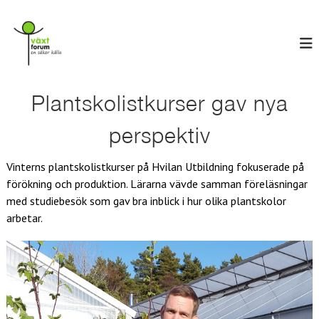
H
V
o
E
n
p
ä
s
p
x
ä
a
t
k
t
e
f
i
Plantskolistkurser gav nya
r
o
l
k
r
ä
l
perspektiv
l
u
i
l
n
m
a
Vinterns plantskolistkurser på Hvilan Utbildning fokuserade på
n
förökning och produktion. Lärarna vävde samman föreläsningar
e
med studiebesök som gav bra inblick i hur olika plantskolor
h
å
arbetar.
l
l