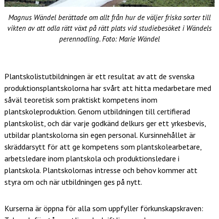
Magnus Wändel berättade om allt från hur de väljer friska sorter till
vikten av att odla rätt växt på rätt plats vid studiebesöket i Wändels
perennodling. Foto: Marie Wändel
Plantskolistutbildningen är ett resultat av att de svenska
produktionsplantskolorna har svårt att hitta medarbetare med
såväl teoretisk som praktiskt kompetens inom
plantskoleproduktion. Genom utbildningen till certifierad
plantskolist, och där varje godkänd delkurs ger ett yrkesbevis,
utbildar plantskolorna sin egen personal. Kursinnehållet är
skräddarsytt för att ge kompetens som plantskolearbetare,
arbetsledare inom plantskola och produktionsledare i
plantskola. Plantskolornas intresse och behov kommer att
styra om och när utbildningen ges på nytt.
Kurserna är öppna för alla som uppfyller förkunskapskraven: