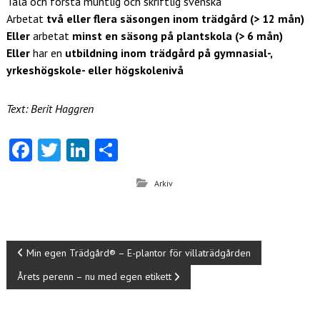
Tala och förstå muntlig och skriftlig svenska
Arbetat
två eller flera säsongen inom trädgård (> 12 mån)
Eller
arbetat
minst en säsong på plantskola (> 6 mån)
Eller
har en
utbildning inom trädgård på gymnasial-,
yrkeshögskole- eller högskolenivå
Text: Berit Haggren
Fa
T
Li
D
ce
w
nk
el
Arkiv
b
itt
e
a
o
er
dI
o
n
I
Min egen Trädgård® – E-plantor för villaträdgården
k
Årets perenn – nu med egen etikett
n