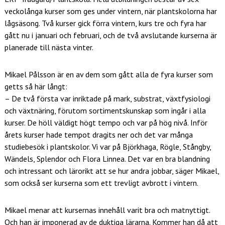
veckolånga kurser som ges under vintern, när plantskolorna har
lågsäsong. Två kurser gick förra vintern, kurs tre och fyra har
gått nu i januari och februari, och de två avslutande kurserna är
planerade till nästa vinter.
Mikael Pålsson är en av dem som gått alla de fyra kurser som
getts så här långt:
– De två första var inriktade på mark, substrat, växtfysiologi
och växtnäring, förutom sortimentskunskap som ingår i alla
kurser. De höll väldigt högt tempo och var på hög nivå. Inför
årets kurser hade tempot dragits ner och det var många
studiebesök i plantskolor. Vi var på Björkhaga, Rögle, Stångby,
Wändels, Splendor och Flora Linnea. Det var en bra blandning
och intressant och lärorikt att se hur andra jobbar, säger Mikael,
som också ser kurserna som ett trevligt avbrott i vintern.
Mikael menar att kursernas innehåll varit bra och matnyttigt.
Och han är imponerad av de duktiga lärarna. Kommer han då att