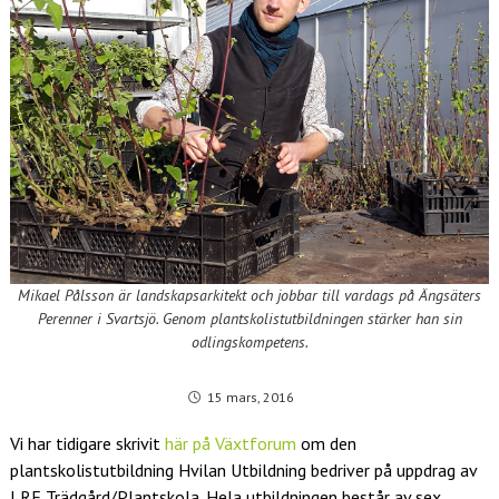
Mikael Pålsson är landskapsarkitekt och jobbar till vardags på Ängsäters
Perenner i Svartsjö. Genom plantskolistutbildningen stärker han sin
odlingskompetens.
15 mars, 2016
Vi har tidigare skrivit
här på Växtforum
om den
plantskolistutbildning Hvilan Utbildning bedriver på uppdrag av
LRF Trädgård/Plantskola. Hela utbildningen består av sex