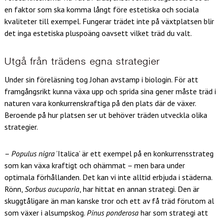
en faktor som ska komma långt före estetiska och sociala
kvaliteter till exempel. Fungerar trädet inte på växtplatsen blir
det inga estetiska pluspoäng oavsett vilket träd du valt.
Utgå från trädens egna strategier
Under sin föreläsning tog Johan avstamp i biologin. För att
framgångsrikt kunna växa upp och sprida sina gener måste träd i
naturen vara konkurrenskraftiga på den plats där de växer.
Beroende på hur platsen ser ut behöver träden utveckla olika
strategier.
–
Populus nigra
’Italica’ är ett exempel på en konkurrensstrateg
som kan växa kraftigt och ohämmat – men bara under
optimala förhållanden. Det kan vi inte alltid erbjuda i städerna.
Rönn,
Sorbus aucuparia
, har hittat en annan strategi. Den är
skuggtåligare än man kanske tror och ett av få träd förutom al
som växer i alsumpskog.
Pinus ponderosa
har som strategi att