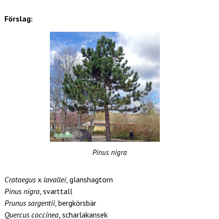
Förslag:
Pinus nigra
Crataegus
x
lavallei
, glanshagtorn
Pinus nigra
, svarttall
Prunus sargentii
, bergkörsbär
Quercus coccinea
, scharlakansek