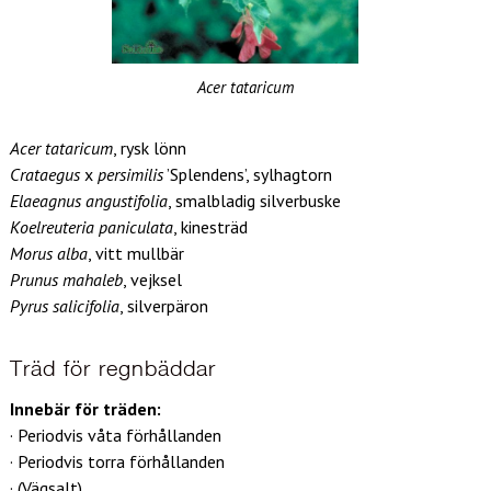
Acer tataricum
Acer tataricum
, rysk lönn
Crataegus
x
persimilis
’Splendens’, sylhagtorn
Elaeagnus angustifolia
, smalbladig silverbuske
Koelreuteria paniculata
, kinesträd
Morus alba
, vitt mullbär
Prunus mahaleb
, vejksel
Pyrus salicifolia
, silverpäron
Träd för regnbäddar
Innebär för träden:
· Periodvis våta förhållanden
· Periodvis torra förhållanden
· (Vägsalt)