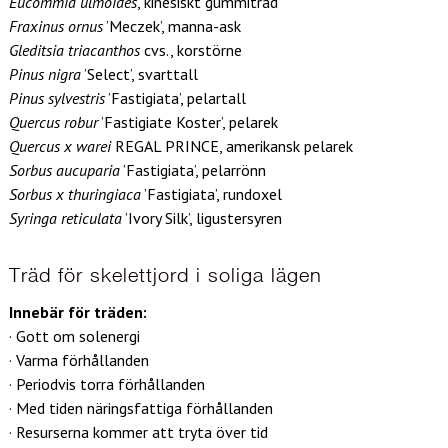
Eucommia ulmoides
, kinesiskt gummiträd
Fraxinus ornus
’Meczek’, manna-ask
Gleditsia triacanthos
cvs., korstörne
Pinus nigra
’Select’, svarttall
Pinus sylvestris
’Fastigiata’, pelartall
Quercus robur
’Fastigiate Koster’, pelarek
Quercus x warei
REGAL PRINCE, amerikansk pelarek
Sorbus aucuparia
’Fastigiata’, pelarrönn
Sorbus x thuringiaca
’Fastigiata’, rundoxel
Syringa reticulata
’Ivory Silk’, ligustersyren
Träd för skelettjord i soliga lägen
Innebär för träden:
· Gott om solenergi
· Varma förhållanden
· Periodvis torra förhållanden
· Med tiden näringsfattiga förhållanden
· Resurserna kommer att tryta över tid