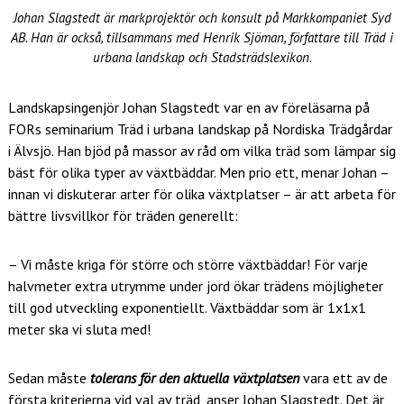
Johan Slagstedt är markprojektör och konsult på Markkompaniet Syd
AB. Han är också, tillsammans med Henrik Sjöman, författare till Träd i
urbana landskap och Stadsträdslexikon.
Landskapsingenjör Johan Slagstedt var en av föreläsarna på
FORs seminarium Träd i urbana landskap på Nordiska Trädgårdar
i Älvsjö. Han bjöd på massor av råd om vilka träd som lämpar sig
bäst för olika typer av växtbäddar. Men prio ett, menar Johan –
innan vi diskuterar arter för olika växtplatser – är att arbeta för
bättre livsvillkor för träden generellt:
– Vi måste kriga för större och större växtbäddar! För varje
halvmeter extra utrymme under jord ökar trädens möjligheter
till god utveckling exponentiellt. Växtbäddar som är 1x1x1
meter ska vi sluta med!
Sedan måste
tolerans för den aktuella växtplatsen
vara ett av de
första kriterierna vid val av träd, anser Johan Slagstedt. Det är