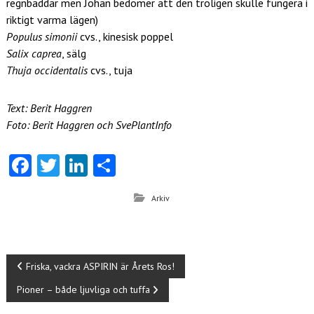
regnbäddar men Johan bedömer att den troligen skulle fungera i
riktigt varma lägen)
Populus simonii
cvs., kinesisk poppel
Salix caprea
, sälg
Thuja occidentalis
cvs., tuja
Text: Berit Haggren
Foto: Berit Haggren och SvePlantInfo
Fa
T
Li
D
ce
w
nk
el
Arkiv
b
itt
e
a
o
er
dI
o
n
I
Friska, vackra ASPIRIN är Årets Ros!
k
Pioner – både ljuvliga och tuffa
n