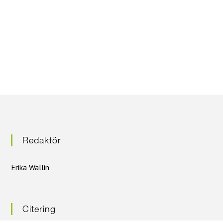
e
r
i
n
g
Redaktör
Erika Wallin
Citering