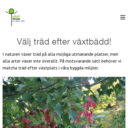
H
V
o
E
n
p
ä
s
p
x
ä
a
t
k
t
e
f
i
Välj träd efter växtbädd!
r
o
l
k
r
ä
l
I naturen växer träd på alla möjliga utmanande platser, men
l
u
i
l
alla arter växer inte överallt. På motsvarande sätt behöver vi
n
m
a
matcha träd efter växtplats i våra byggda miljöer.
n
e
h
å
l
l