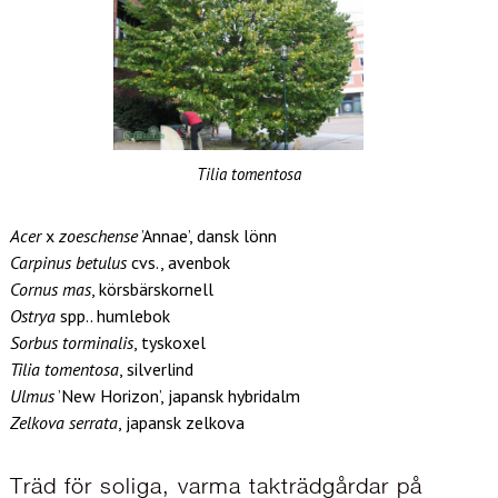
Tilia tomentosa
Acer
x
zoeschense
’Annae’, dansk lönn
Carpinus betulus
cvs., avenbok
Cornus mas
, körsbärskornell
Ostrya
spp.. humlebok
Sorbus torminalis
, tyskoxel
Tilia tomentosa
, silverlind
Ulmus
’New Horizon’, japansk hybridalm
Zelkova serrata
, japansk zelkova
Träd för soliga, varma takträdgårdar på