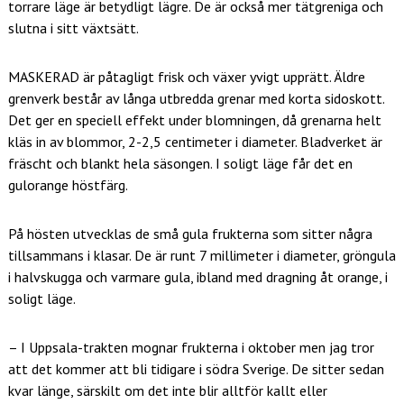
torrare läge är betydligt lägre. De är också mer tätgreniga och
slutna i sitt växtsätt.
MASKERAD är påtagligt frisk och växer yvigt upprätt. Äldre
grenverk består av långa utbredda grenar med korta sidoskott.
Det ger en speciell effekt under blomningen, då grenarna helt
kläs in av blommor, 2-2,5 centimeter i diameter. Bladverket är
fräscht och blankt hela säsongen. I soligt läge får det en
gulorange höstfärg.
På hösten utvecklas de små gula frukterna som sitter några
tillsammans i klasar. De är runt 7 millimeter i diameter, gröngula
i halvskugga och varmare gula, ibland med dragning åt orange, i
soligt läge.
– I Uppsala-trakten mognar frukterna i oktober men jag tror
att det kommer att bli tidigare i södra Sverige. De sitter sedan
kvar länge, särskilt om det inte blir alltför kallt eller