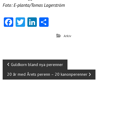
Foto: E-planta/Tomas Lagerström
Fa
T
Li
D
ce
w
nk
el
Arkiv
b
itt
e
a
o
er
dI
o
n
I
Guldkorn bland nya perenner
k
20 år med Årets perenn – 20 kanonperenner
n
l
ä
g