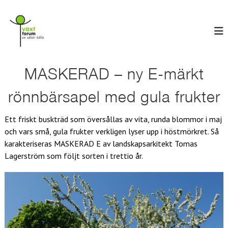
H
V
o
E
n
p
ä
s
p
x
ä
a
t
k
t
e
f
i
MASKERAD – ny E-märkt
r
o
l
k
r
ä
l
rönnbärsapel med gula frukter
l
u
i
l
n
m
a
Ett friskt buskträd som översållas av vita, runda blommor i maj
n
och vars små, gula frukter verkligen lyser upp i höstmörkret. Så
e
karakteriseras MASKERAD E av landskapsarkitekt Tomas
h
å
Lagerström som följt sorten i trettio år.
l
l