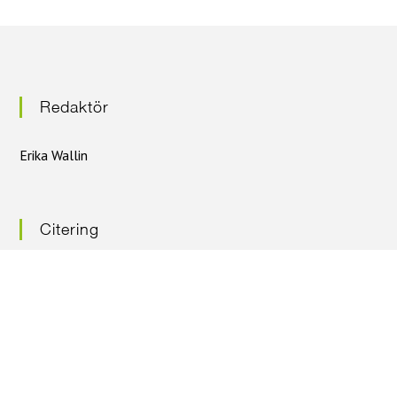
n
g
Redaktör
Erika Wallin
Citering
Citera oss gärna – men ange källan
Nyhetsbrev