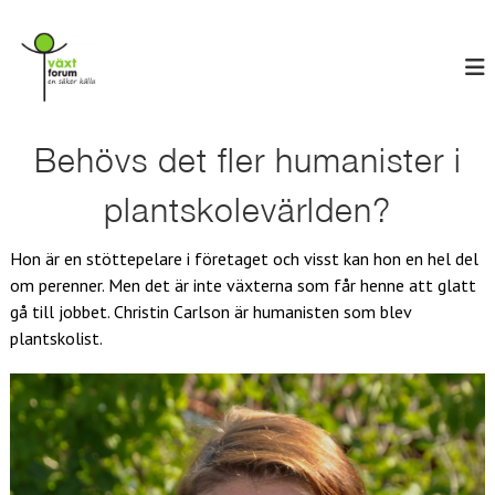
H
V
o
E
n
p
ä
s
p
x
ä
a
t
k
t
e
f
i
Behövs det fler humanister i
r
o
l
k
r
ä
l
plantskolevärlden?
l
u
i
l
n
m
a
Hon är en stöttepelare i företaget och visst kan hon en hel del
n
om perenner. Men det är inte växterna som får henne att glatt
e
gå till jobbet. Christin Carlson är humanisten som blev
h
å
plantskolist.
l
l