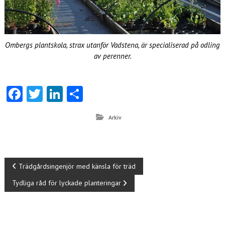
Ombergs plantskola, strax utanför Vadstena, är specialiserad på odling
av perenner.
Fa
T
Li
D
ce
w
nk
el
Arkiv
b
itt
e
a
o
er
dI
o
n
I
Trädgårdsingenjör med känsla för träd
k
Tydliga råd för lyckade planteringar
n
l