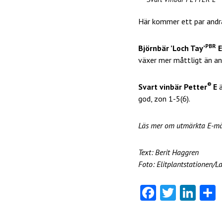
Här kommer ett par andra
PBR
Björnbär ’Loch Tay’
E
växer mer måttligt än and
®
Svart vinbär Petter
E
ä
god, zon 1-5(6).
Läs mer om utmärkta E-mä
Text: Berit Haggren
Foto: Elitplantstationen/L
Fa
T
Li
ce
w
nk