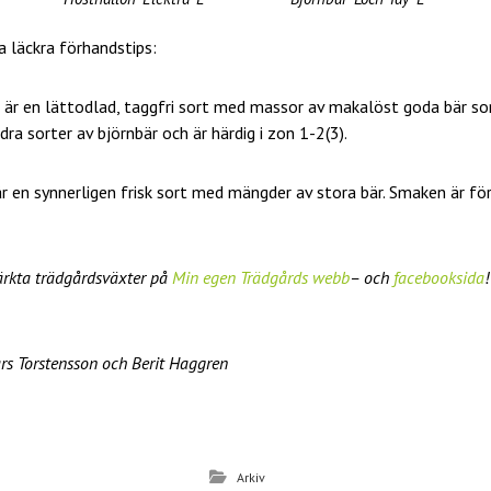
 läckra förhandstips:
är en lättodlad, taggfri sort med massor av makalöst goda bär so
ra sorter av björnbär och är härdig i zon 1-2(3).
r en synnerligen frisk sort med mängder av stora bär. Smaken är fö
rkta trädgårdsväxter på
Min egen Trädgårds webb
– och
facebooksida
!
ars Torstensson och Berit Haggren
D
el
Arkiv