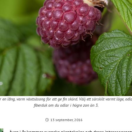
 en lång, varm växtsäsong för att ge fin skörd. Välj ett särskilt varmt läge, odl
fiberduk om du odlar i högre zon än 3.
13 september, 2016
Även i år kommer svenska plantskolor och deras intresseorgan