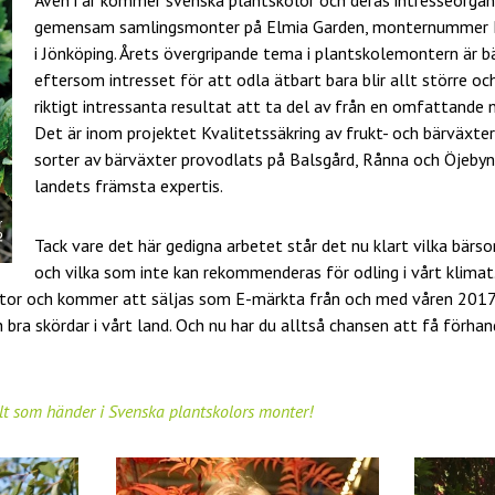
gemensam samlingsmonter på Elmia Garden, monternummer D
i Jönköping. Årets övergripande tema i plantskolemontern är bä
eftersom intresset för att odla ätbart bara blir allt större oc
riktigt intressanta resultat att ta del av från en omfattande n
Det är inom projektet Kvalitetssäkring av frukt- och bärväxt
sorter av bärväxter provodlats på Balsgård, Rånna och Öjebyn
landets främsta expertis.
Tack vare det här gedigna arbetet står det nu klart vilka bärsor
och vilka som inte kan rekommenderas för odling i vårt klimat
tor och kommer att säljas som E-märkta från och med våren 2017. 
ch bra skördar i vårt land. Och nu har du alltså chansen att få förh
lt som händer i Svenska plantskolors monter!