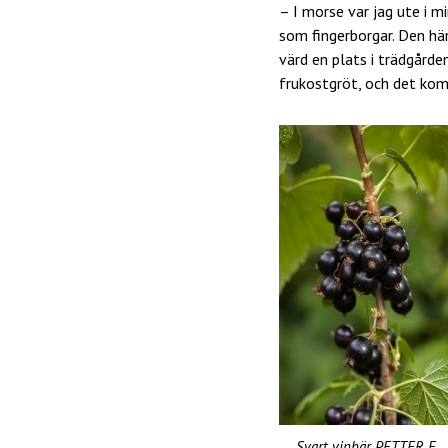
– I morse var jag ute i m
som fingerborgar. Den hä
värd en plats i trädgården
frukostgröt, och det kom
Svart vinbär PETTER E