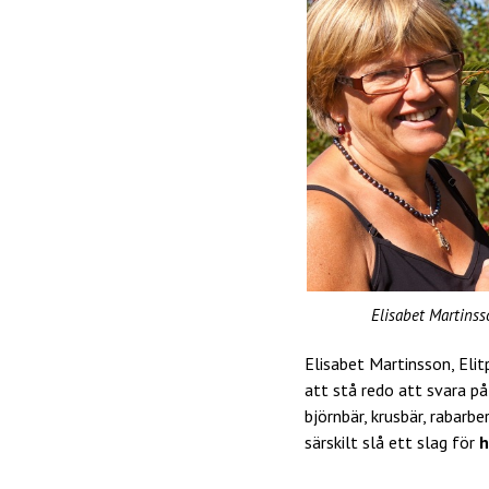
Elisabet Martinss
Elisabet Martinsson, El
att stå redo att svara på
björnbär, krusbär, rabarb
särskilt slå ett slag för
h