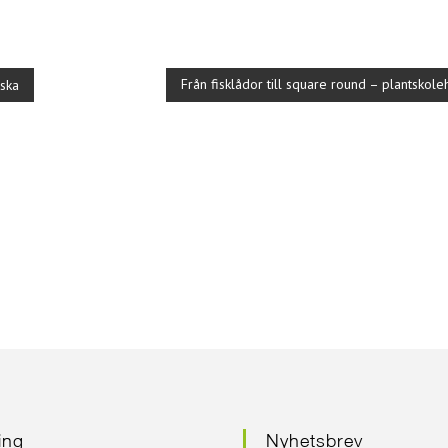
a
Från fisklådor till square round – plantskole
iska
ring
Nyhetsbrev