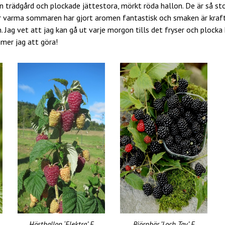
in trädgård och plockade jättestora, mörkt röda hallon. De är så st
r varma sommaren har gjort aromen fantastisk och smaken är kraft
. Jag vet att jag kan gå ut varje morgon tills det fryser och plocka 
mer jag att göra!
Hösthallon ‘Elektra’ E
Björnbär ’Loch Tay’ E