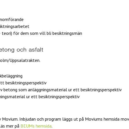
genomförande
siktningsarbetet
 teori) för dem som vill bli besiktningsmän
etong och asfalt
holm/Uppsalatrakten.
rkbeläggning
tt besiktningsperspektiv
v betong som anläggningsmaterial ur ett besiktningsperspektiv
ngsmaterial ur ett besiktningsperspektiv
v Movium. Inbjudan och program läggs ut på Moviums hemsida movi
 Läs mer på
BEUMs hemsida
.