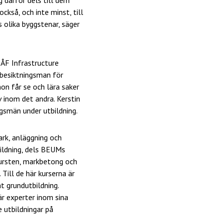
ckså, och inte minst, till
s olika byggstenar, säger
 ÅF Infrastructure
 besiktningsman för
on får se och lära saker
 inom det andra. Kerstin
gsmän under utbildning.
ark, anläggning och
ildning, dels BEUMs
ursten, markbetong och
 Till de här kurserna är
t grundutbildning.
är experter inom sina
 utbildningar på