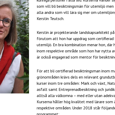
som vill bli besiktningsmän för utemiljö men o
alla andra som vill lära sig mer om utemiljön
Kerstin Teutsch.
Kerstin är projekterande landskapsarkitekt på
förutom att hon har uppdrag som certifierad
utemiljö. En bra kombination menar hon, där h
inom respektive område som hon har nytta av
är också engagerad som mentor för besiktnin
För att bli certifierad besiktningsman inom m
grönområden krävs dels en relevant grundutb
kurser inom tre områden: Mark och växt, Nat
asfalt samt Entreprenadbesiktning och juridik.
alltså alla välkomna – med eller utan adekva
Kurserna håller hög kvalitet med lärare som 
respektive områden. Under 2018 står följande
programmet: