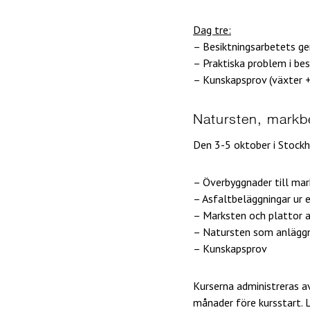
Dag tre:
– Besiktningsarbetets 
– Praktiska problem i be
– Kunskapsprov (växter +
Natursten, markb
Den 3-5 oktober i Stock
– Överbyggnader till ma
– Asfaltbeläggningar ur e
– Marksten och plattor a
– Natursten som anläggni
– Kunskapsprov
Kurserna administreras a
månader före kursstart.