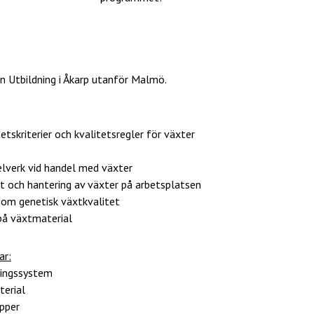
 Utbildning i Åkarp utanför Malmö.
tskriterier och kvalitetsregler för växter
gelverk vid handel med växter
et och hantering av växter på arbetsplatsen
 om genetisk växtkvalitet
på växtmaterial
ar:
lingssystem
terial
upper