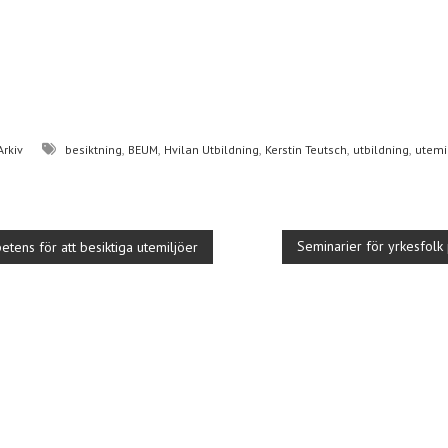
D
el
,
,
,
,
,
Arkiv
besiktning
BEUM
Hvilan Utbildning
Kerstin Teutsch
utbildning
utemi
a
Seminarier för yrkesfolk
tens för att besiktiga utemiljöer