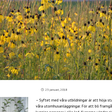
23 januari, 2018
– Syftet med våra utbildningar är att höja s
våra utomhusanläggningar. För att bli framgån
kunniga personer i alla led. Kurserna vänder si