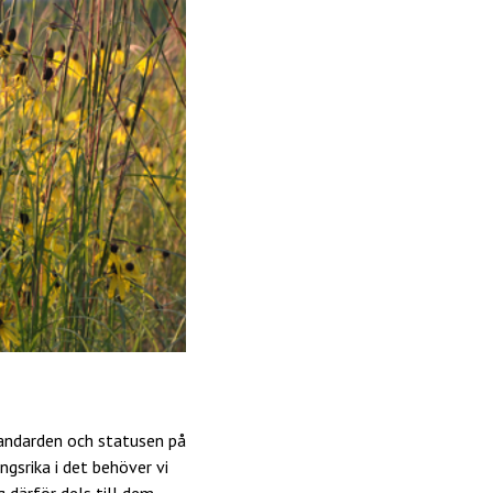
tandarden och statusen på
gsrika i det behöver vi
g därför dels till dem