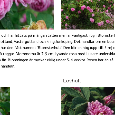
 och har hittats på många ställen men är vanligast i byn Blomster
rgötland, Västergötland och kring Jönköping. Det handlar om en bo
r har den fått namnet ’Blomsterhult’. Den blir en hög (upp till 3 m)
få taggar. Blommorna är 7-9 cm, lysande rosa med ljusare undersid
fin. Blomningen är mycket riklig under 3-4 veckor. Rosen har än så 
i handeln.
‘Lövhult’