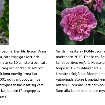
rosorna. Den blir liksom ’Anna’
Var den första av POM-rosorn
a, tätt taggiga skott och
marknaden 2010. Det är en låg
na är ca 10 cm stora och tätt
kanelros,
Rosa majalis
’Foecundis
sa färg och doften är söt och
högre än 1,2 m, ibland bara 70
 kontinuerlig. ’Irma’ har
i mindre trädgårdar. Blommorna
2001 och varit populär hos
välordnade större kronblad krin
rdigheten har visat sig vara
mitten. Blommar i ett par vecko
nd kan bladen få angrepp av
Som alla kanelrosor är den myck
juka.