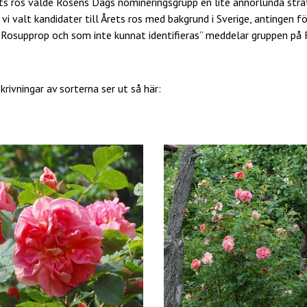
ets ros valde Rosens Dags nomineringsgrupp en lite annorlunda str
 vi valt kandidater till Årets ros med bakgrund i Sverige, antingen f
Rosupprop och som inte kunnat identifieras” meddelar gruppen på
ivningar av sorterna ser ut så här: