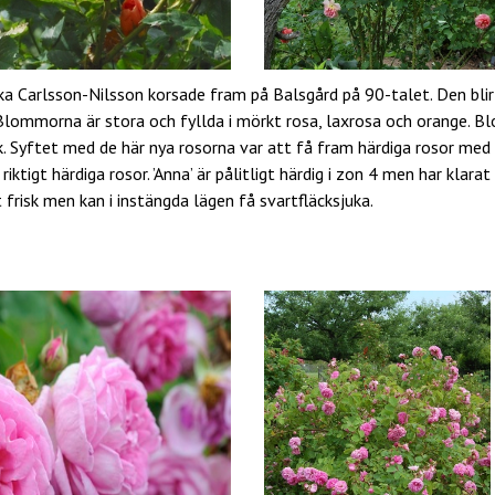
ka Carlsson-Nilsson korsade fram på Balsgård på 90-talet. Den blir
Blommorna är stora och fyllda i mörkt rosa, laxrosa och orange. Bl
. Syftet med de här nya rosorna var att få fram härdiga rosor med
iktigt härdiga rosor. ’Anna’ är pålitligt härdig i zon 4 men har klarat
 frisk men kan i instängda lägen få svartfläcksjuka.