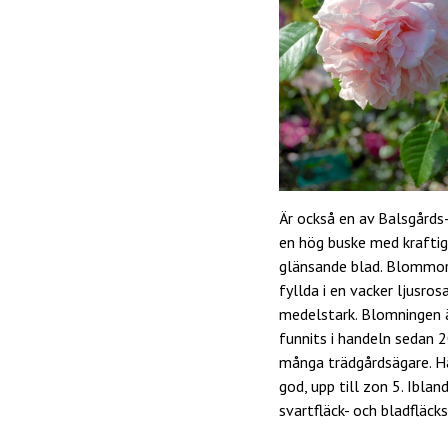
Är också en av Balsgårds-
en hög buske med kraftig
glänsande blad. Blommor
fyllda i en vacker ljusro
medelstark. Blomningen är
funnits i handeln sedan 
många trädgårdsägare. Hä
god, upp till zon 5. Ibla
svartfläck- och bladfläcks