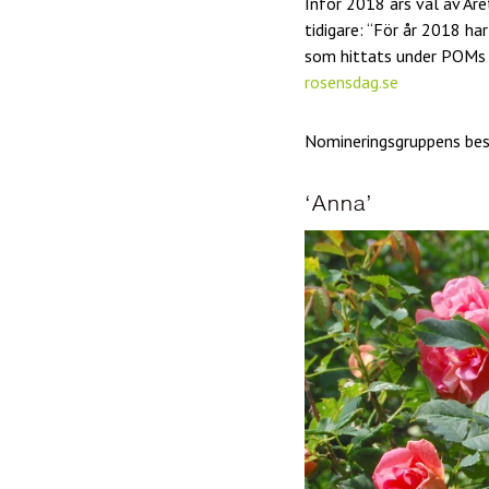
Inför 2018 års val av År
tidigare: “För år 2018 har
som hittats under POMs 
rosensdag.se
Nomineringsgruppens beskr
‘Anna’