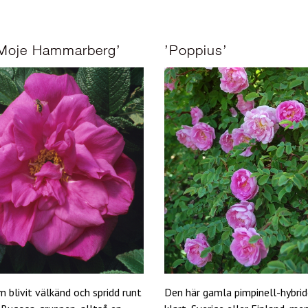
’Moje Hammarberg’
’Poppius’
 blivit välkänd och spridd runt
Den här gamla pimpinell-hybrid