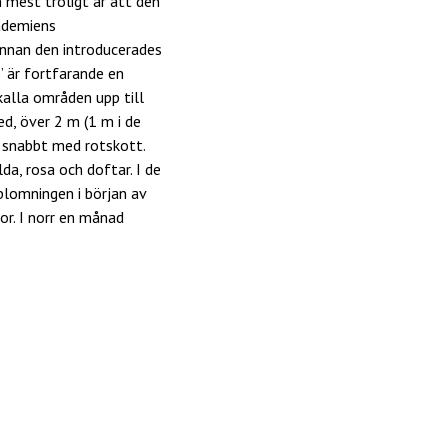
n mest troligt är att den
ademiens
 innan den introducerades
’ är fortfarande en
 kalla områden upp till
ed, över 2 m (1 m i de
g snabbt med rotskott.
a, rosa och doftar. I de
blomningen i början av
kor. I norr en månad