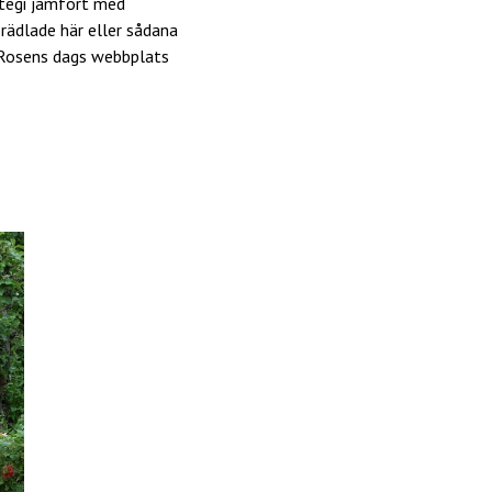
ategi jämfört med
örädlade här eller sådana
 Rosens dags webbplats