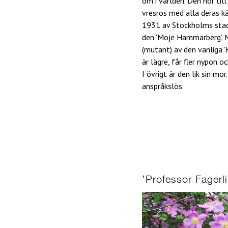
om i världen. Den hör til
vresros med alla deras k
1931 av Stockholms sta
den ‘Moje Hammarberg’. M
(mutant) av den vanliga ’
är lägre, får fler nypon o
I övrigt är den lik sin mor
anspråkslös.
’Professor Fagerl