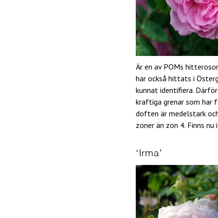
Är en av POMs hitterosor
har också hittats i Öste
kunnat identifiera. Därfö
kraftiga grenar som har 
doften är medelstark och 
zoner än zon 4. Finns nu 
‘Irma’