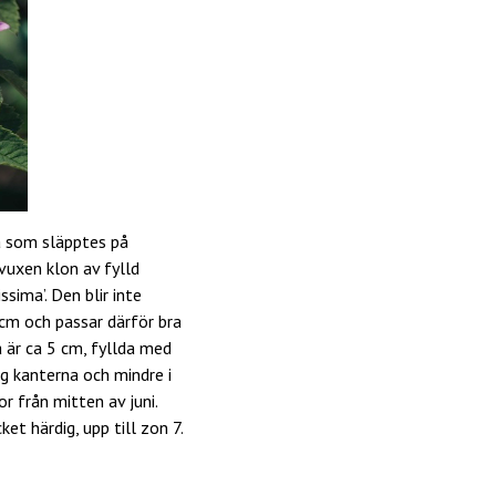
a som släpptes på
vuxen klon av fylld
sima’. Den blir inte
 cm och passar därför bra
 är ca 5 cm, fyllda med
g kanterna och mindre i
r från mitten av juni.
et härdig, upp till zon 7.