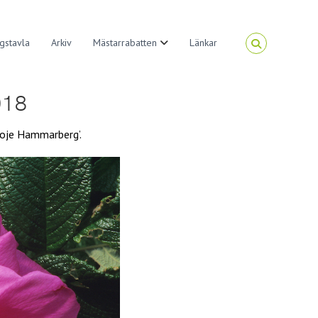
gstavla
Arkiv
Mästarrabatten
Länkar
018
Moje Hammarberg’.