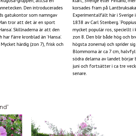
l Rugosa-gruppen, alltså en
klart, Sverige eller Finland, me
ännetecken. Den introducerades
korsades fram på Lantbruksak
ds gatukontor som namngav
Experimentalfält här i Sverige
an tror att det är en sport
1838 av Carl Stenberg. ‘Poppius
Hansa’. Skillnaderna är att den
mycket populär ros, speciellt i
ch har färre kronblad än ’Hansa’.
zon 8. Den blir både hög och br
. Mycket härdig (zon 7), frisk och
högsta zonerna) och sprider si
Blommorna är ca 7 cm, halvfylld
södra delarna av landet börjar 
juni och fortsätter i ca tre vec
senare.
ind’