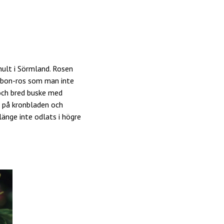
hult i Sörmland. Rosen
urbon-ros som man inte
 och bred buske med
a på kronbladen och
länge inte odlats i högre